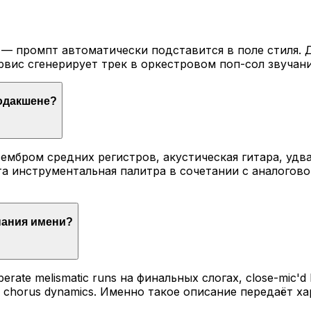
 — промпт автоматически подставится в поле стиля. 
рвис сгенерирует трек в оркестровом поп-сол звучани
родакшене?
тембром средних регистров, акустическая гитара, уд
Эта инструментальная палитра в сочетании с аналог
инания имени?
iberate melismatic runs на финальных слогах, close-mic
pting chorus dynamics. Именно такое описание передаё