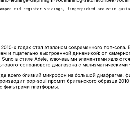
amped mid-register voicings, fingerpicked acoustic guita
в 2010-х годах стал эталоном современного поп-сола.
м и тщательно выстроенной динамикой: от камерного
я Suno в стиле Adele, ключевыми элементами являются
льтового-сопранового диапазона с мелизматическими
жде всего близкий микрофон на большой диафрагме, 
оизводит pop-soul промпт британского образца 2010-
 с фильтрами платформы.