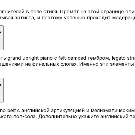
лнителей в поле стиля. Промпт на этой странице опи
азывая артиста, и поэтому успешно проходит модера
?
and upright piano с felt-damped тембром, legato string
крашениями на финальных слогах. Именно эти элемент
?
ano belt с английской артикуляцией и мелизматически
кого поп-сола. Дополнительно укажите английский те