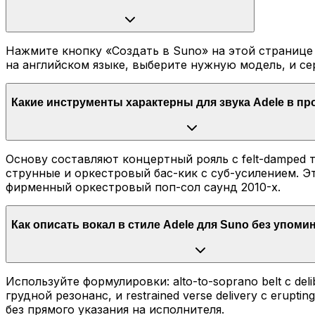
Нажмите кнопку «Создать в Suno» на этой странице
на английском языке, выберите нужную модель, и се
Какие инструменты характерны для звука Adele в п
Основу составляют концертный рояль с felt-damped 
струнные и оркестровый бас-кик с суб-усилением. 
фирменный оркестровый поп-сол саунд 2010-х.
Как описать вокал в стиле Adele для Suno без упом
Используйте формулировки: alto-to-soprano belt с del
грудной резонанс, и restrained verse delivery с eru
без прямого указания на исполнителя.