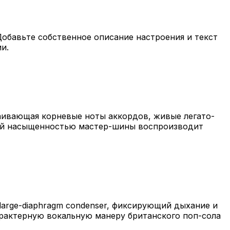
Добавьте собственное описание настроения и текст
и.
ваивающая корневые ноты аккордов, живые легато-
овой насыщенностью мастер-шины воспроизводит
'd large-diaphragm condenser, фиксирующий дыхание и
т характерную вокальную манеру британского поп-сола