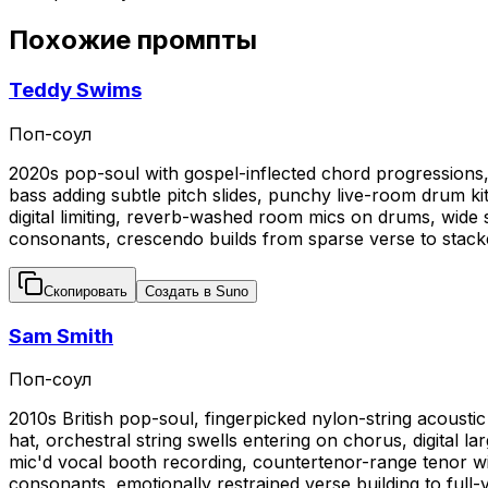
Похожие промпты
Teddy Swims
Поп-соул
2020s pop-soul with gospel-inflected chord progressions, w
bass adding subtle pitch slides, punchy live-room drum k
digital limiting, reverb-washed room mics on drums, wide 
consonants, crescendo builds from sparse verse to stac
Скопировать
Создать в Suno
Sam Smith
Поп-соул
2010s British pop-soul, fingerpicked nylon-string acousti
hat, orchestral string swells entering on chorus, digital 
mic'd vocal booth recording, countertenor-range tenor with
consonants, emotionally restrained verse building to ful