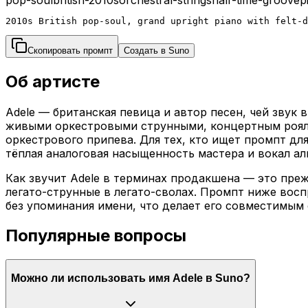
2010s British pop-soul, grand upright piano with felt-d
Скопировать промпт
Создать в Suno
Об артисте
Adele — британская певица и автор песен, чей звук 
живыми оркестровыми струнными, концертным рояле
оркестрового припева. Для тех, кто ищет промпт дл
тёплая аналоговая насыщенность мастера и вокал а
Как звучит Adele в терминах продакшена — это пре
легато-струнные в легато-сволах. Промпт ниже воспр
без упоминания имени, что делает его совместимым
Популярные вопросы
Можно ли использовать имя Adele в Suno?