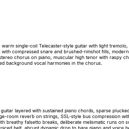
arm single-coil Telecaster-style guitar with light tremolo,
it with compressed snare and brushed-rimshot fills, moder
stereo chorus on piano, muscular high tenor with raspy che
ked background vocal harmonies in the chorus.
c guitar layered with sustained piano chords, sparse plucke
large-room reverb on strings, SSL-style bus compression wit
 breathy falsetto breaks, deliberate melismatic runs on sus
l-voiced belt, abrupt dynamic drop to bare piano and voice