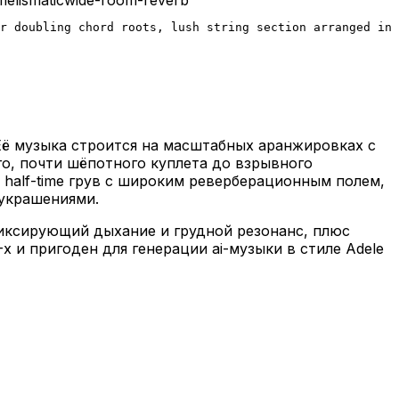
r doubling chord roots, lush string section arranged in 
 Её музыка строится на масштабных аранжировках с
, почти шёпотного куплета до взрывного
 half-time грув с широким реверберационным полем,
 украшениями.
фиксирующий дыхание и грудной резонанс, плюс
х и пригоден для генерации ai-музыки в стиле Adele