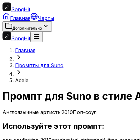
SongHit
Главная
Чарты
Дополнительно
SongHit
Главная
Промпты для Suno
Adele
Промпт для Suno в стиле
Англоязычные артисты
2010
Поп-соул
Используйте этот промпт:
pop-soul
british-2010s
orchestral-strings
half-time-groove
p