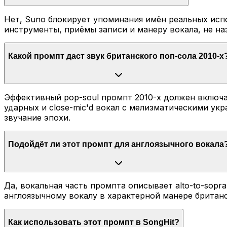
Нет, Suno блокирует упоминания имён реальных испо
инструменты, приёмы записи и манеру вокала, не н
Какой промпт даст звук британского поп-сола 2010-х
Эффективный pop-soul промпт 2010-х должен включать gr
ударных и close-mic'd вокал с мелизматическими у
звучание эпохи.
Подойдёт ли этот промпт для англоязычного вокала
Да, вокальная часть промпта описывает alto-to-sopr
англоязычному вокалу в характерной манере британс
Как использовать этот промпт в SongHit?