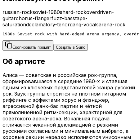
russian-rock
soviet-1980s
hard-rock
overdriven-
guitar
chorus-flanger
fuzz-bass
tape-
saturation
declamatory-tenor
gang-vocals
arena-rock
1980s Soviet rock with hard-edged arena urgency, overdr
Скопировать промпт
Создать в Suno
Об артисте
Алиса — советская и российская рок-группа,
сформировавшаяся в середине 1980-х и ставшая
одним из ключевых представителей жанра русский
рок. Звук группы строится на плотном гитарном
риффинге с эффектами хорус и флэнджер,
агрессивной фанк-бас партии и чёткой
прямолинейной ритм-секции, характерной для
советского арена-рока. Вокальная подача
отличается чеканной декламацией с резкими
русскими согласными и минимальным вибрато, а
хоровые секции нередко исполняются унисонным