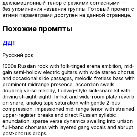
декламационный тенор с резкими согласными —
без упоминания названия группы. Готовый промпт с
этими параметрами доступен на данной странице.
Похожие промпты
ДДТ
Русский рок
1990s Russian rock with folk-tinged arena ambition, mid-
gain semi-hollow electric guitars with wide stereo chorus
and occasional slide passages, melodic fretless bass with
prominent midrange presence, accordion swells
doubling verse melody, Ludwig-style kick-snare kit with
driving straight-eighth hi-hat and wide-room plate reverb
on snare, analog tape saturation with gentle 2-bus
compression, impassioned mid-range tenor with strained
upper-register breaks and direct Russian syllabic
enunciation, sparse verse dynamics swelling into unison
full-band choruses with layered gang vocals and abrupt
post-chorus drops.