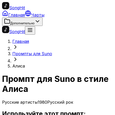
SongHit
Главная
Чарты
Дополнительно
SongHit
Главная
Промпты для Suno
Алиса
Промпт для Suno в стиле
Алиса
Русские артисты
1980
Русский рок
Используйте этот промпт: