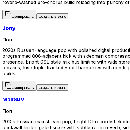
reverb-washed pre-chorus build releasing into punchy dr
Скопировать
Создать в Suno
Jony
Поп
2020s Russian-language pop with polished digital producti
programmed 808-adjacent kick with sidechain compression
presence, bright SSL-style mix bus limiting with wide ster
phrases, lush triple-tracked vocal harmonies with gentle
builds.
Скопировать
Создать в Suno
МакSим
Поп
2010s Russian mainstream pop, bright DI-recorded electri
brickwall limiter, gated snare with subtle room reverb, si