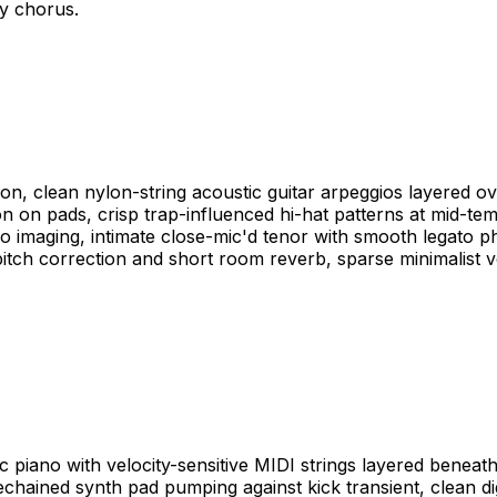
y chorus.
on, clean nylon-string acoustic guitar arpeggios layered o
 on pads, crisp trap-influenced hi-hat patterns at mid-te
eo imaging, intimate close-mic'd tenor with smooth legato p
 pitch correction and short room reverb, sparse minimalist
c piano with velocity-sensitive MIDI strings layered benea
dechained synth pad pumping against kick transient, clean d