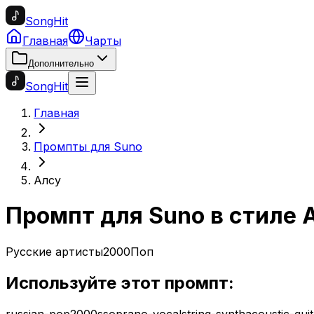
SongHit
Главная
Чарты
Дополнительно
SongHit
Главная
Промпты для Suno
Алсу
Промпт для Suno в стиле
Русские артисты
2000
Поп
Используйте этот промпт:
russian-pop
2000s
soprano-vocal
string-synth
acoustic-guit