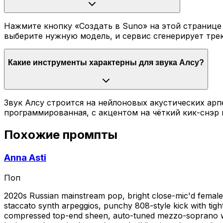
Нажмите кнопку «Создать в Suno» на этой странице 
выберите нужную модель, и сервис сгенерирует трек 
Какие инструменты характерны для звука Алсу?
Звук Алсу строится на нейлоновых акустических арп
программированная, с акцентом на чёткий кик-снэр 
Похожие промпты
Anna Asti
Поп
2020s Russian mainstream pop, bright close-mic'd female 
staccato synth arpeggios, punchy 808-style kick with tig
compressed top-end sheen, auto-tuned mezzo-soprano with 