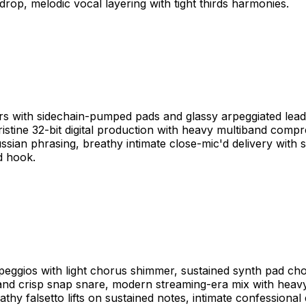
op, melodic vocal layering with tight thirds harmonies.
s with sidechain-pumped pads and glassy arpeggiated leads,
ristine 32-bit digital production with heavy multiband compr
ian phrasing, breathy intimate close-mic'd delivery with s
d hook.
rpeggios with light chorus shimmer, sustained synth pad cho
and crisp snap snare, modern streaming-era mix with heavy
athy falsetto lifts on sustained notes, intimate confession