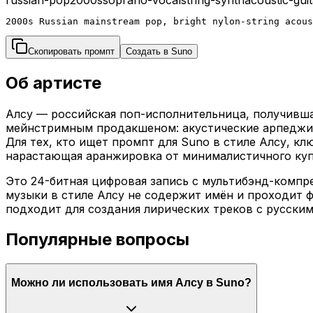
2000s Russian mainstream pop, bright nylon-string acous
Скопировать промпт
Создать в Suno
Об артисте
Алсу — российская поп-исполнительница, получивша
мейнстримным продакшеном: акустические арпеджио
Для тех, кто ищет промпт для Suno в стиле Алсу, к
нарастающая аранжировка от минималистичного куп
Это 24-битная цифровая запись с мультибэнд-компр
музыки в стиле Алсу не содержит имён и проходит 
подходит для создания лирических треков с русски
Популярные вопросы
Можно ли использовать имя Алсу в Suno?