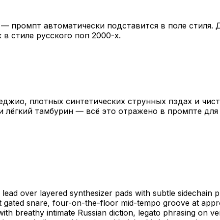
— промпт автоматически подставится в поле стиля. 
в стиле русского поп 2000-х.
еджио, плотных синтетических струнных пэдах и чист
и лёгкий тамбурин — всё это отражено в промпте для 
lead over layered synthesizer pads with subtle sidechain p
ht gated snare, four-on-the-floor mid-tempo groove at appr
breathy intimate Russian diction, legato phrasing on vers