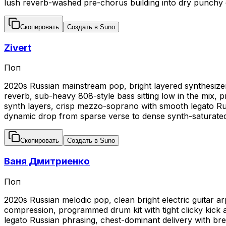
lush reverb-washed pre-chorus building into dry punchy dr
Скопировать
Создать в Suno
Zivert
Поп
2020s Russian mainstream pop, bright layered synthesizer
reverb, sub-heavy 808-style bass sitting low in the mix, p
synth layers, crisp mezzo-soprano with smooth legato Russ
dynamic drop from sparse verse to dense synth-saturate
Скопировать
Создать в Suno
Ваня Дмитриенко
Поп
2020s Russian melodic pop, clean bright electric guitar a
compression, programmed drum kit with tight clicky kick 
legato Russian phrasing, chest-dominant delivery with bre