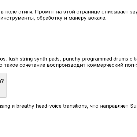
 в поле стиля. Промпт на этой странице описывает з
инструменты, обработку и манеру вокала.
s, lush string synth pads, punchy programmed drums с tig
но такое сочетание воспроизводит коммерческий поп-
а?
sing и breathy head-voice transitions, что направляет