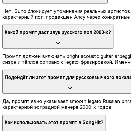
Нет, Suno блокирует упоминания реальных артистов
характерный поп-продакшен Алсу через конкретные 
Какой промпт даст звук русского поп 2000-х?
Промпт должен включать bright acoustic guitar arpeggio
снэре и тёплое сопрано с legato-фразировкой. Имен
Подойдёт ли этот промпт для русскоязычного вокал
Да, промпт явно указывает smooth legato Russian phra
характерной эстрадной манере 2000-х годов.
Как использовать этот промпт в SongHit?