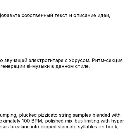
Добавьте собственный текст и описание идеи,
о звучащей электрогитаре с хорусом. Ритм-секция
генерации ai-музыки в данном стиле.
umping, plucked pizzicato string samples blended with
oximately 100 BPM, polished mix-bus limiting with hyper-
es breaking into clipped staccato syllables on hook,