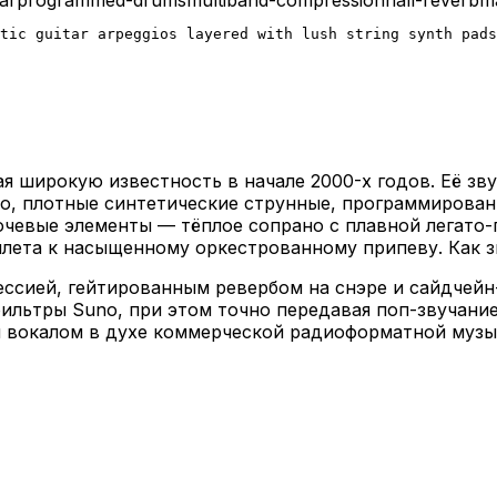
tic guitar arpeggios layered with lush string synth pads
я широкую известность в начале 2000-х годов. Её зв
, плотные синтетические струнные, программированн
лючевые элементы — тёплое сопрано с плавной легато-
лета к насыщенному оркестрованному припеву. Как з
ессией, гейтированным ревербом на снэре и сайдчейн
фильтры Suno, при этом точно передавая поп-звучани
м вокалом в духе коммерческой радиоформатной музы