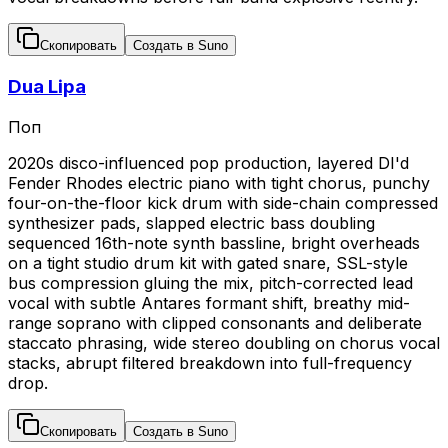
Скопировать
Создать в Suno
Dua Lipa
Поп
2020s disco-influenced pop production, layered DI'd
Fender Rhodes electric piano with tight chorus, punchy
four-on-the-floor kick drum with side-chain compressed
synthesizer pads, slapped electric bass doubling
sequenced 16th-note synth bassline, bright overheads
on a tight studio drum kit with gated snare, SSL-style
bus compression gluing the mix, pitch-corrected lead
vocal with subtle Antares formant shift, breathy mid-
range soprano with clipped consonants and deliberate
staccato phrasing, wide stereo doubling on chorus vocal
stacks, abrupt filtered breakdown into full-frequency
drop.
Скопировать
Создать в Suno