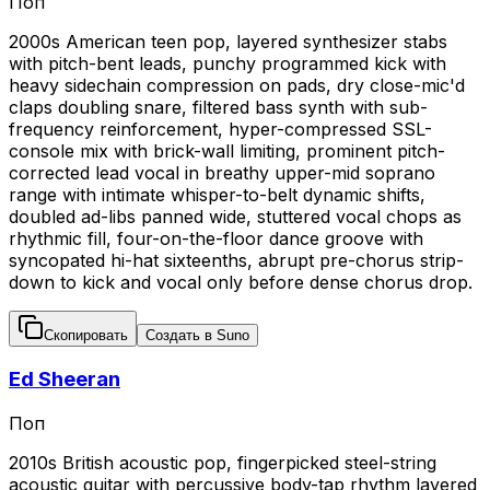
Поп
2000s American teen pop, layered synthesizer stabs
with pitch-bent leads, punchy programmed kick with
heavy sidechain compression on pads, dry close-mic'd
claps doubling snare, filtered bass synth with sub-
frequency reinforcement, hyper-compressed SSL-
console mix with brick-wall limiting, prominent pitch-
corrected lead vocal in breathy upper-mid soprano
range with intimate whisper-to-belt dynamic shifts,
doubled ad-libs panned wide, stuttered vocal chops as
rhythmic fill, four-on-the-floor dance groove with
syncopated hi-hat sixteenths, abrupt pre-chorus strip-
down to kick and vocal only before dense chorus drop.
Скопировать
Создать в Suno
Ed Sheeran
Поп
2010s British acoustic pop, fingerpicked steel-string
acoustic guitar with percussive body-tap rhythm layered