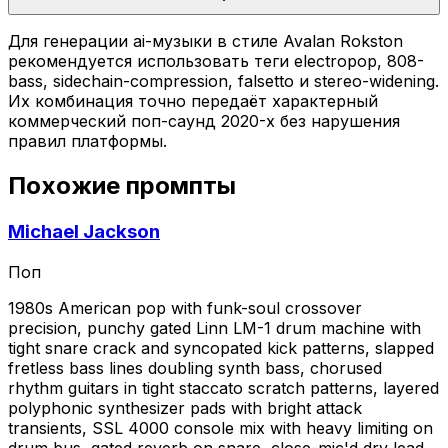
Для генерации ai-музыки в стиле Avalan Rokston
рекомендуется использовать теги electropop, 808-
bass, sidechain-compression, falsetto и stereo-widening.
Их комбинация точно передаёт характерный
коммерческий поп-саунд 2020-х без нарушения
правил платформы.
Похожие промпты
Michael Jackson
Поп
1980s American pop with funk-soul crossover
precision, punchy gated Linn LM-1 drum machine with
tight snare crack and syncopated kick patterns, slapped
fretless bass lines doubling synth bass, chorused
rhythm guitars in tight staccato scratch patterns, layered
polyphonic synthesizer pads with bright attack
transients, SSL 4000 console mix with heavy limiting on
drum bus, gated reverb on snare, close-mic'd dry lead