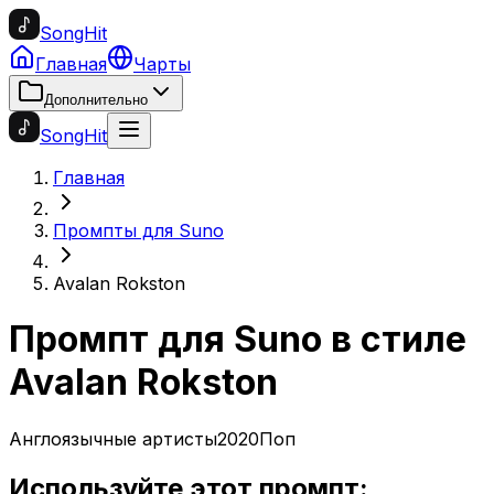
SongHit
Главная
Чарты
Дополнительно
SongHit
Главная
Промпты для Suno
Avalan Rokston
Промпт для Suno в стиле
Avalan Rokston
Англоязычные артисты
2020
Поп
Используйте этот промпт: