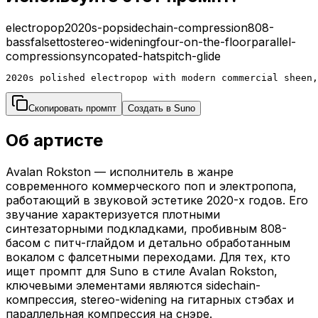
electropop
2020s-pop
sidechain-compression
808-
bass
falsetto
stereo-widening
four-on-the-floor
parallel-
compression
syncopated-hats
pitch-glide
2020s polished electropop with modern commercial sheen,
Скопировать промпт
Создать в Suno
Об артисте
Avalan Rokston — исполнитель в жанре
современного коммерческого поп и электропопа,
работающий в звуковой эстетике 2020-х годов. Его
звучание характеризуется плотными
синтезаторными подкладками, пробивным 808-
басом с питч-глайдом и детально обработанным
вокалом с фалсетными переходами. Для тех, кто
ищет промпт для Suno в стиле Avalan Rokston,
ключевыми элементами являются sidechain-
компрессия, stereo-widening на гитарных стэбах и
параллельная компрессия на снэре.