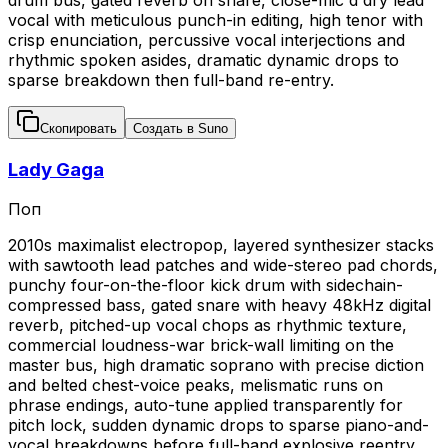
vocal with meticulous punch-in editing, high tenor with
crisp enunciation, percussive vocal interjections and
rhythmic spoken asides, dramatic dynamic drops to
sparse breakdown then full-band re-entry.
Скопировать
Создать в Suno
Lady Gaga
Поп
2010s maximalist electropop, layered synthesizer stacks
with sawtooth lead patches and wide-stereo pad chords,
punchy four-on-the-floor kick drum with sidechain-
compressed bass, gated snare with heavy 48kHz digital
reverb, pitched-up vocal chops as rhythmic texture,
commercial loudness-war brick-wall limiting on the
master bus, high dramatic soprano with precise diction
and belted chest-voice peaks, melismatic runs on
phrase endings, auto-tune applied transparently for
pitch lock, sudden dynamic drops to sparse piano-and-
vocal breakdowns before full-band explosive reentry.