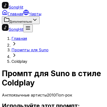
SongHit
Главная
Чарты
Дополнительно
SongHit
Главная
Промпты для Suno
Coldplay
Промпт для Suno в стиле
Coldplay
Англоязычные артисты
2010
Поп-рок
Используйте этот промпт: