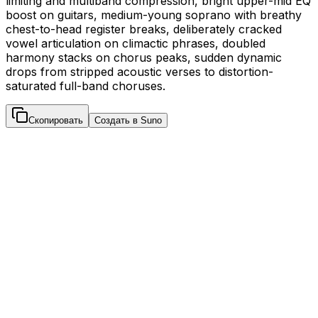
limiting and multiband compression, bright upper-mid EQ
boost on guitars, medium-young soprano with breathy
chest-to-head register breaks, deliberately cracked
vowel articulation on climactic phrases, doubled
harmony stacks on chorus peaks, sudden dynamic
drops from stripped acoustic verses to distortion-
saturated full-band choruses.
Скопировать
Создать в Suno