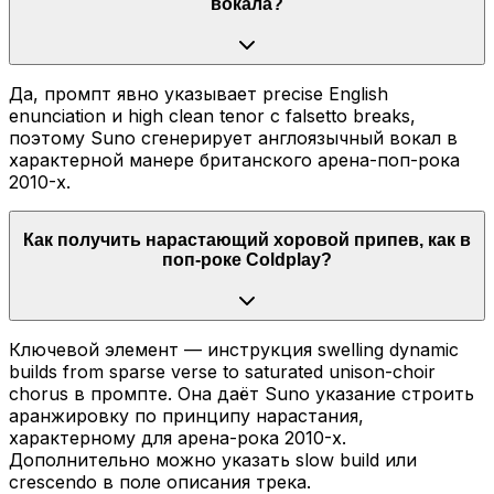
вокала?
Да, промпт явно указывает precise English
enunciation и high clean tenor с falsetto breaks,
поэтому Suno сгенерирует англоязычный вокал в
характерной манере британского арена-поп-рока
2010-х.
Как получить нарастающий хоровой припев, как в
поп-роке Coldplay?
Ключевой элемент — инструкция swelling dynamic
builds from sparse verse to saturated unison-choir
chorus в промпте. Она даёт Suno указание строить
аранжировку по принципу нарастания,
характерному для арена-рока 2010-х.
Дополнительно можно указать slow build или
crescendo в поле описания трека.