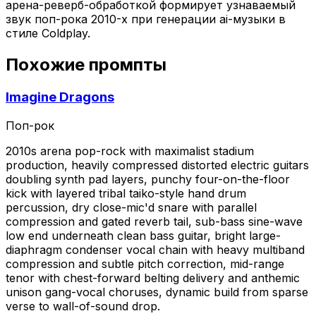
арена-реверб-обработкой формирует узнаваемый
звук поп-рока 2010-х при генерации ai-музыки в
стиле Coldplay.
Похожие промпты
Imagine Dragons
Поп-рок
2010s arena pop-rock with maximalist stadium
production, heavily compressed distorted electric guitars
doubling synth pad layers, punchy four-on-the-floor
kick with layered tribal taiko-style hand drum
percussion, dry close-mic'd snare with parallel
compression and gated reverb tail, sub-bass sine-wave
low end underneath clean bass guitar, bright large-
diaphragm condenser vocal chain with heavy multiband
compression and subtle pitch correction, mid-range
tenor with chest-forward belting delivery and anthemic
unison gang-vocal choruses, dynamic build from sparse
verse to wall-of-sound drop.