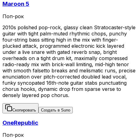
Maroon 5
Поп-рок
2010s polished pop-rock, glassy clean Stratocaster-style
guitar with tight palm-muted rhythmic chops, punchy
four-string bass sitting high in the mix with finger-
plucked attack, programmed electronic kick layered
under a live snare with gated reverb snap, bright
overheads on a tight drum kit, maximally compressed
radio-ready mix with brick-wall limiting, mid-high tenor
with smooth falsetto breaks and melismatic runs, precise
enunciation over pitch-corrected doubled lead vocal,
funky syncopated 16th-note guitar stabs punctuating
chorus hooks, dynamic drop from sparse verse to
densely layered pop chorus.
Скопировать
Создать в Suno
OneRepublic
Поп-рок