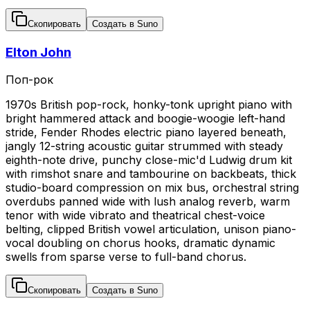
Скопировать
Создать в Suno
Elton John
Поп-рок
1970s British pop-rock, honky-tonk upright piano with
bright hammered attack and boogie-woogie left-hand
stride, Fender Rhodes electric piano layered beneath,
jangly 12-string acoustic guitar strummed with steady
eighth-note drive, punchy close-mic'd Ludwig drum kit
with rimshot snare and tambourine on backbeats, thick
studio-board compression on mix bus, orchestral string
overdubs panned wide with lush analog reverb, warm
tenor with wide vibrato and theatrical chest-voice
belting, clipped British vowel articulation, unison piano-
vocal doubling on chorus hooks, dramatic dynamic
swells from sparse verse to full-band chorus.
Скопировать
Создать в Suno