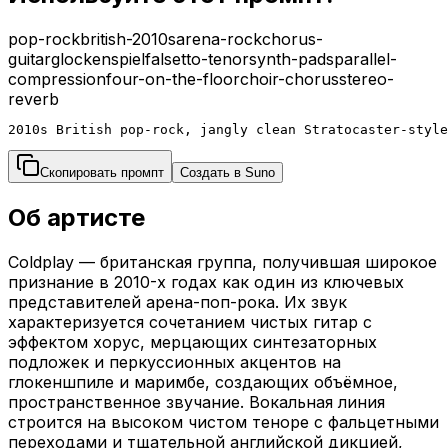
pop-rock
british-2010s
arena-rock
chorus-
guitar
glockenspiel
falsetto-tenor
synth-pads
parallel-
compression
four-on-the-floor
choir-chorus
stereo-
reverb
2010s British pop-rock, jangly clean Stratocaster-style
Скопировать промпт
Создать в Suno
Об артисте
Coldplay — британская группа, получившая широкое
признание в 2010-х годах как один из ключевых
представителей арена-поп-рока. Их звук
характеризуется сочетанием чистых гитар с
эффектом хорус, мерцающих синтезаторных
подложек и перкуссионных акцентов на
глокеншпиле и маримбе, создающих объёмное,
пространственное звучание. Вокальная линия
строится на высоком чистом теноре с фальцетными
переходами и тщательной английской дикцией,