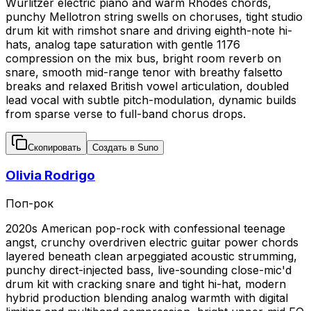
Wurlitzer electric piano and warm Rhodes chords,
punchy Mellotron string swells on choruses, tight studio
drum kit with rimshot snare and driving eighth-note hi-
hats, analog tape saturation with gentle 1176
compression on the mix bus, bright room reverb on
snare, smooth mid-range tenor with breathy falsetto
breaks and relaxed British vowel articulation, doubled
lead vocal with subtle pitch-modulation, dynamic builds
from sparse verse to full-band chorus drops.
Скопировать
Создать в Suno
Olivia Rodrigo
Поп-рок
2020s American pop-rock with confessional teenage
angst, crunchy overdriven electric guitar power chords
layered beneath clean arpeggiated acoustic strumming,
punchy direct-injected bass, live-sounding close-mic'd
drum kit with cracking snare and tight hi-hat, modern
hybrid production blending analog warmth with digital