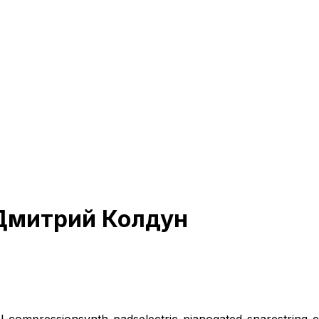
Дмитрий Колдун
sl-compression
synth-pads
electric-piano
gated-snare
string-