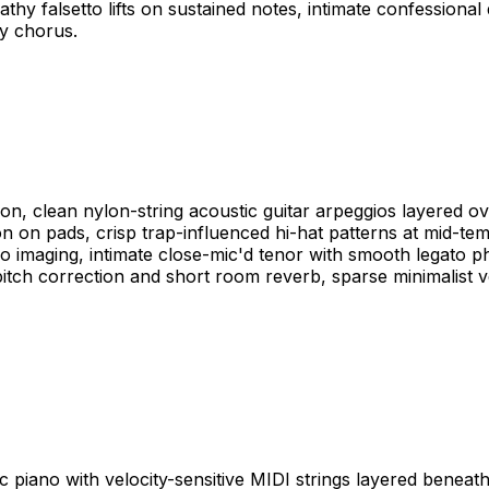
athy falsetto lifts on sustained notes, intimate confession
y chorus.
on, clean nylon-string acoustic guitar arpeggios layered o
 on pads, crisp trap-influenced hi-hat patterns at mid-te
eo imaging, intimate close-mic'd tenor with smooth legato p
 pitch correction and short room reverb, sparse minimalist
c piano with velocity-sensitive MIDI strings layered benea