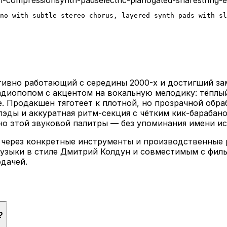
ano with subtle stereo chorus, layered synth pads with sl
ивно работающий с середины 2000-х и достигший заме
диопопом с акцентом на вокальную мелодику: тёплый
. Продакшен тяготеет к плотной, но прозрачной обра
ды и аккуратная ритм-секция с чётким кик-барабаном
о этой звуковой палитры — без упоминания имени ис
 через конкретные инструменты и производственные 
-музыки в стиле Дмитрий Колдун и совместимым с фи
одачей.
?