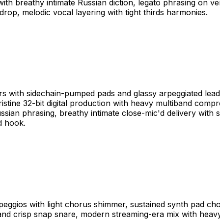
breathy intimate Russian diction, legato phrasing on vers
op, melodic vocal layering with tight thirds harmonies.
s with sidechain-pumped pads and glassy arpeggiated leads,
ristine 32-bit digital production with heavy multiband compr
ian phrasing, breathy intimate close-mic'd delivery with s
d hook.
rpeggios with light chorus shimmer, sustained synth pad cho
and crisp snap snare, modern streaming-era mix with heavy