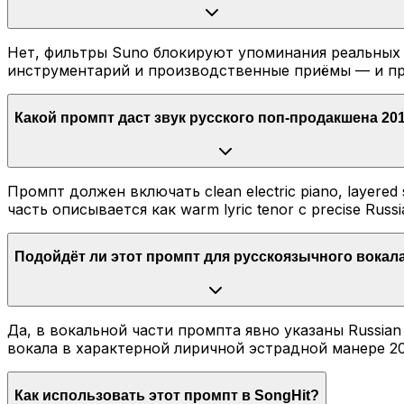
Нет, фильтры Suno блокируют упоминания реальных 
инструментарий и производственные приёмы — и пр
Какой промпт даст звук русского поп-продакшена 20
Промпт должен включать clean electric piano, layered sy
часть описывается как warm lyric tenor с precise Russ
Подойдёт ли этот промпт для русскоязычного вокал
Да, в вокальной части промпта явно указаны Russian 
вокала в характерной лиричной эстрадной манере 20
Как использовать этот промпт в SongHit?