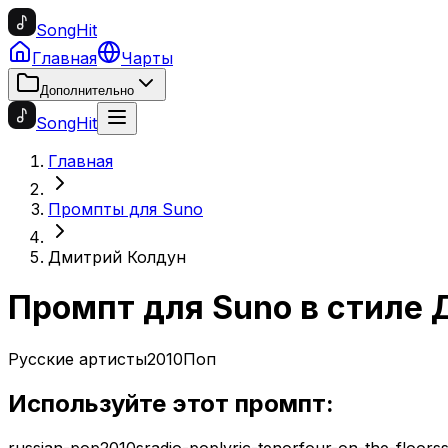
SongHit
Главная
Чарты
Дополнительно
SongHit
Главная
Промпты для Suno
Дмитрий Колдун
Промпт для Suno в стиле
Русские артисты
2010
Поп
Используйте этот промпт:
russian-pop
2010s
radio-pop
lyric-tenor
four-on-the-floor
s