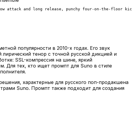
ow attack and long release, punchy four-on-the-floor kic
тной популярности в 2010-х годах. Его звук
 лирический тенор с точной русской дикцией и
ботке: SSL-компрессия на шине, яркий
. Для тех, кто ищет промпт для Suno в стиле
полнителя.
решения, характерные для русского поп-продакшена
льтрами Suno. Промпт также подходит для создания