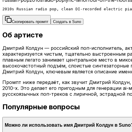
2010s Russian radio pop, clean DI-recorded electric pi
Скопировать промпт
Создать в Suno
Об артисте
Дмитрий Колдун — российский поп-исполнитель, акт
характеризуется чистым, тщательно выстроенным ра
плавным легато занимает центральное место в миксе
высокочастотный подъём, слоистые синтезаторные пэ
Дмитрий Колдун, ключевым является описание именн
Промпт ниже передаёт, как звучит Дмитрий Колдун,
2010-х. Это делает его пригодным для генерации ai
русскоязычных поп-треков с лиричной, эстрадной п
Популярные вопросы
Можно ли использовать имя Дмитрий Колдун в Suno