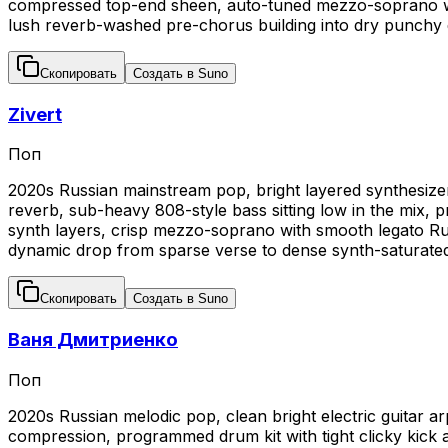
compressed top-end sheen, auto-tuned mezzo-soprano with 
lush reverb-washed pre-chorus building into dry punchy dr
Скопировать
Создать в Suno
Zivert
Поп
2020s Russian mainstream pop, bright layered synthesizer
reverb, sub-heavy 808-style bass sitting low in the mix, p
synth layers, crisp mezzo-soprano with smooth legato Russ
dynamic drop from sparse verse to dense synth-saturate
Скопировать
Создать в Suno
Ваня Дмитриенко
Поп
2020s Russian melodic pop, clean bright electric guitar a
compression, programmed drum kit with tight clicky kick 