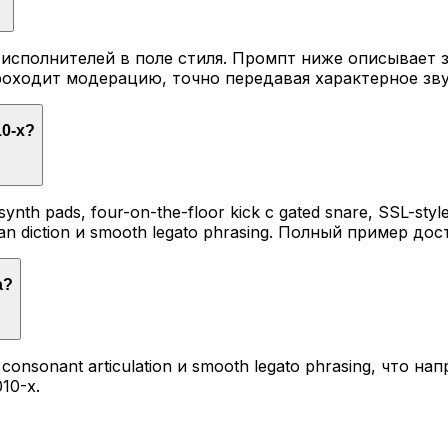
исполнителей в поле стиля. Промпт ниже описывает з
оходит модерацию, точно передавая характерное зву
10-х?
nth pads, four-on-the-floor kick с gated snare, SSL-styl
ian diction и smooth legato phrasing. Полный пример до
а?
consonant articulation и smooth legato phrasing, что 
10-х.