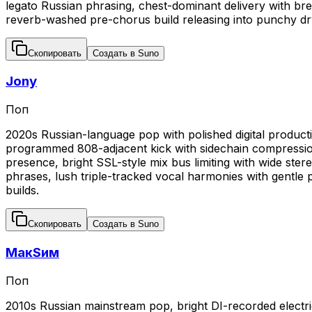
legato Russian phrasing, chest-dominant delivery with bre
reverb-washed pre-chorus build releasing into punchy dr
Скопировать
Создать в Suno
Jony
Поп
2020s Russian-language pop with polished digital producti
programmed 808-adjacent kick with sidechain compression
presence, bright SSL-style mix bus limiting with wide ster
phrases, lush triple-tracked vocal harmonies with gentle
builds.
Скопировать
Создать в Suno
МакSим
Поп
2010s Russian mainstream pop, bright DI-recorded electri