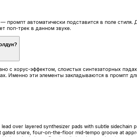
— промпт автоматически подставится в поле стиля. Д
ет поп-трек в данном звуке.
Колдун?
ано с хорус-эффектом, слоистых синтезаторных пэдах
ах. Именно эти элементы закладываются в промпт для
lead over layered synthesizer pads with subtle sidechain p
ht gated snare, four-on-the-floor mid-tempo groove at appr