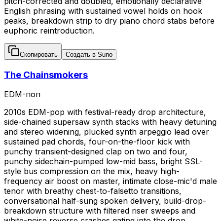
pitch-corrected and doubled, emotionally declarative
English phrasing with sustained vowel holds on hook
peaks, breakdown strip to dry piano chord stabs before
euphoric reintroduction.
Скопировать
Создать в Suno
The Chainsmokers
EDM-поп
2010s EDM-pop with festival-ready drop architecture,
side-chained supersaw synth stacks with heavy detuning
and stereo widening, plucked synth arpeggio lead over
sustained pad chords, four-on-the-floor kick with
punchy transient-designed clap on two and four,
punchy sidechain-pumped low-mid bass, bright SSL-
style bus compression on the mix, heavy high-
frequency air boost on master, intimate close-mic'd male
tenor with breathy chest-to-falsetto transitions,
conversational half-sung spoken delivery, build-drop-
breakdown structure with filtered riser sweeps and
white-noise reverse crashes gating into the drop.