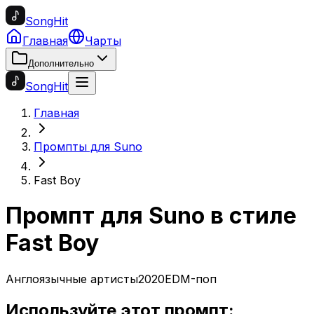
SongHit
Главная
Чарты
Дополнительно
SongHit
Главная
Промпты для Suno
Fast Boy
Промпт для Suno в стиле
Fast Boy
Англоязычные артисты
2020
EDM-поп
Используйте этот промпт: