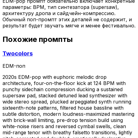
EDM-pop промпт обязательно включает конкретные
параметры: BPM, тип синтезатора (supersaw),
архитектуру дропа и сайдчейн-компрессию.
Обычный поп-промпт этих деталей не содержит, и
результат будет звучать мягче и менее фестивально.
Похожие промпты
Twocolors
EDM-поп
2020s EDM-pop with euphoric melodic drop
architecture, four-on-the-floor kick at 124 BPM with
punchy sidechain compression ducking a sustained
supersaw pad, stacked detuned lead synthesizer with
wide stereo spread, plucked arpeggiated synth running
sixteenth-note patterns, filtered house bassline with
subtle distortion, modern loudness-maximized mastering
with brick-wall limiting, pre-drop tension build using
white-noise risers and reversed cymbal swells, clean
mid-range tenor with breathy falsetto transitions, lightly