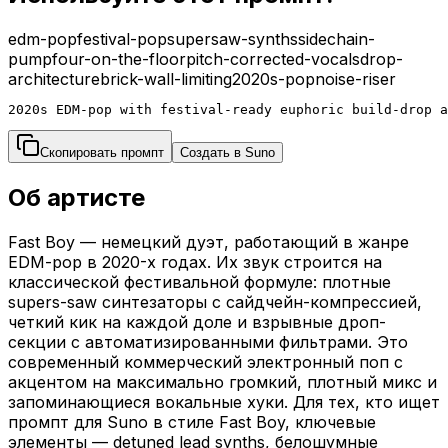
edm-pop
festival-pop
supersaw-synths
sidechain-
pump
four-on-the-floor
pitch-corrected-vocals
drop-
architecture
brick-wall-limiting
2020s-pop
noise-riser
2020s EDM-pop with festival-ready euphoric build-drop a
Скопировать промпт
Создать в Suno
Об артисте
Fast Boy — немецкий дуэт, работающий в жанре
EDM-pop в 2020-х годах. Их звук строится на
классической фестивальной формуле: плотные
supers-saw синтезаторы с сайдчейн-компрессией,
четкий кик на каждой доле и взрывные дроп-
секции с автоматизированными фильтрами. Это
современный коммерческий электронный поп с
акцентом на максимально громкий, плотный микс и
запоминающиеся вокальные хуки. Для тех, кто ищет
промпт для Suno в стиле Fast Boy, ключевые
элементы — detuned lead synths, белошумные