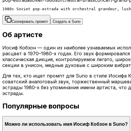
1980s Soviet pop-estrada with orchestral grandeur, lush
Скопировать промпт
Создать в Suno
Об артисте
Иосиф Кобзон — один из наиболее узнаваемых испол
расцвет в 1970–1980-х годах. Его звук формировалс
классическая дикция, контролируемое легато, шир
секции в унисон, медные духовые с широким вибрат
Для тех, кто ищет промпт для Suno в стиле Иосифа 
советский аналоговый звук, торжественный маршевы
эстрады 1980-х без упоминания имени артиста, что 
эстрады.
Популярные вопросы
Можно ли использовать имя Иосиф Кобзон в Suno?