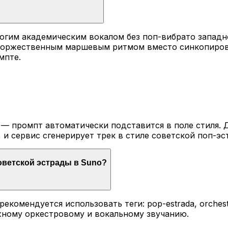
трогим академическим вокалом без поп-вибрато запа
торжественным маршевым ритмом вместо синкопирова
мпте.
 — промпт автоматически подставится в поле стиля. 
и сервис сгенерирует трек в стиле советской поп-эс
оветской эстрады в Suno?
омендуется использовать теги: pop-estrada, orchestral-
нужному оркестровому и вокальному звучанию.