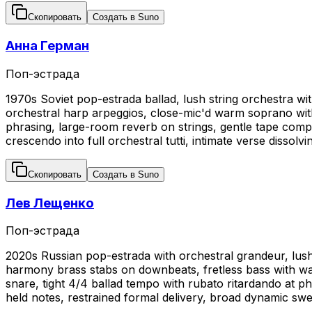
Скопировать
Создать в Suno
Анна Герман
Поп-эстрада
1970s Soviet pop-estrada ballad, lush string orchestra wi
orchestral harp arpeggios, close-mic'd warm soprano with 
phrasing, large-room reverb on strings, gentle tape comp
crescendo into full orchestral tutti, intimate verse dissolv
Скопировать
Создать в Suno
Лев Лещенко
Поп-эстрада
2020s Russian pop-estrada with orchestral grandeur, lush
harmony brass stabs on downbeats, fretless bass with war
snare, tight 4/4 ballad tempo with rubato ritardando at p
held notes, restrained formal delivery, broad dynamic swel