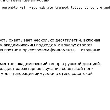
 ensemble with wide vibrato trumpet leads, concert grand
ость охватывает несколько десятилетий, включая
ым академическим подходом к вокалу: строгая
 на плотном оркестровом фундаменте — струнные
ементов: академический тенор с русской дикцией,
оздаёт характерное звучание советской поп-
м для генерации ai-музыки в стиле советской