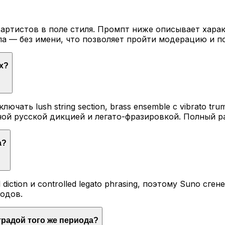
артистов в поле стиля. Промпт ниже описывает харак
а — без имени, что позволяет пройти модерацию и по
х?
ать lush string section, brass ensemble с vibrato trum
ной русской дикцией и легато-фразировкой. Полный р
а?
al diction и controlled legato phrasing, поэтому Suno 
годов.
традой того же периода?