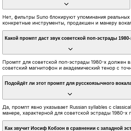
Нет, фильтры Suno блокируют упоминания реальных 
конкретные инструменты, продакшен и манеру вокал
Какой промпт даст звук советской поп-эстрады 1980-
Промпт для советской поп-эстрады 1980-х должен включ
советский магнитофон и академический тенор с точ
Подойдёт ли этот промпт для русскоязычного вокал
Да, промпт явно указывает Russian syllables с classic
манере, характерной для советской эстрады 1980-х 
Как звучит Иосиф Кобзон в сравнении с западной эс