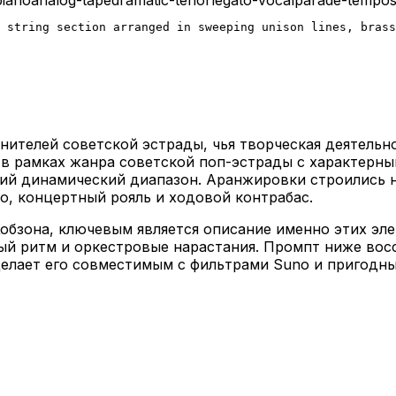
 string section arranged in sweeping unison lines, brass
нителей советской эстрады, чья творческая деятельн
я в рамках жанра советской поп-эстрады с характерн
окий динамический диапазон. Аранжировки строились
о, концертный рояль и ходовой контрабас.
Кобзона, ключевым является описание именно этих эл
й ритм и оркестровые нарастания. Промпт ниже восс
делает его совместимым с фильтрами Suno и пригодны