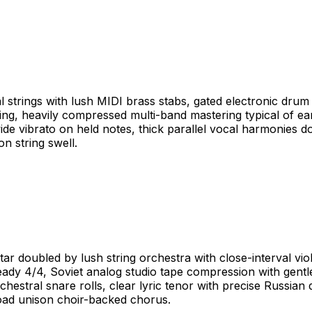
 strings with lush MIDI brass stabs, gated electronic drum
ing, heavily compressed multi-band mastering typical of e
 wide vibrato on held notes, thick parallel vocal harmonies
n string swell.
ar doubled by lush string orchestra with close-interval vi
ady 4/4, Soviet analog studio tape compression with gentle
estral snare rolls, clear lyric tenor with precise Russian d
broad unison choir-backed chorus.