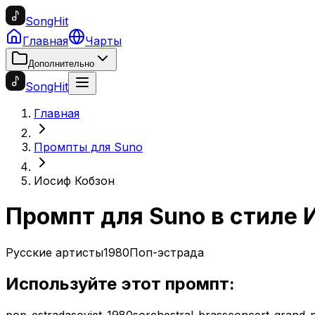
SongHit
Главная
Чарты
Дополнительно
SongHit
Главная
Промпты для Suno
Иосиф Кобзон
Промпт для Suno в стиле
Русские артисты
1980
Поп-эстрада
Используйте этот промпт:
pop-estrada
soviet-1980s
orchestral-brass
concert-grand-