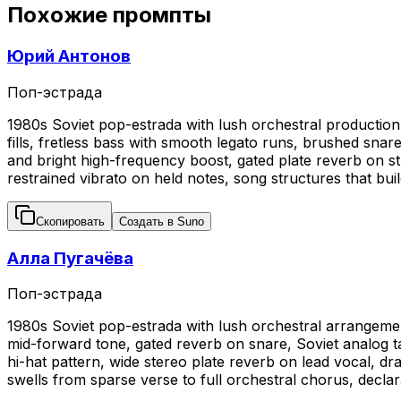
Похожие промпты
Юрий Антонов
Поп-эстрада
1980s Soviet pop-estrada with lush orchestral production,
fills, fretless bass with smooth legato runs, brushed snare
and bright high-frequency boost, gated plate reverb on st
restrained vibrato on held notes, song structures that bui
Скопировать
Создать в Suno
Алла Пугачёва
Поп-эстрада
1980s Soviet pop-estrada with lush orchestral arrangement,
mid-forward tone, gated reverb on snare, Soviet analog 
hi-hat pattern, wide stereo plate reverb on lead vocal, d
swells from sparse verse to full orchestral chorus, declara