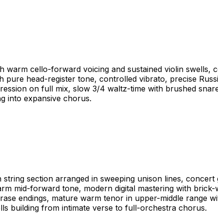
th warm cello-forward voicing and sustained violin swells, 
pure head-register tone, controlled vibrato, precise Russi
ression on full mix, slow 3/4 waltz-time with brushed snar
ing into expansive chorus.
 string section arranged in sweeping unison lines, concert
m mid-forward tone, modern digital mastering with brick-wa
hrase endings, mature warm tenor in upper-middle range wit
ls building from intimate verse to full-orchestra chorus.