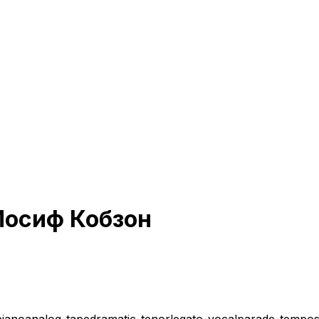
Иосиф Кобзон
piano
analog-tape
dramatic-tenor
legato-vocal
parade-tempo