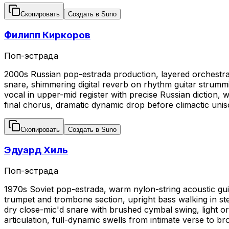
Скопировать
Создать в Suno
Филипп Киркоров
Поп-эстрада
2000s Russian pop-estrada production, layered orchestral
snare, shimmering digital reverb on rhythm guitar strumm
vocal in upper-mid register with precise Russian diction,
final chorus, dramatic dynamic drop before climactic uniso
Скопировать
Создать в Suno
Эдуард Хиль
Поп-эстрада
1970s Soviet pop-estrada, warm nylon-string acoustic guit
trumpet and trombone section, upright bass walking in ste
dry close-mic'd snare with brushed cymbal swing, light orch
articulation, full-dynamic swells from intimate verse to 