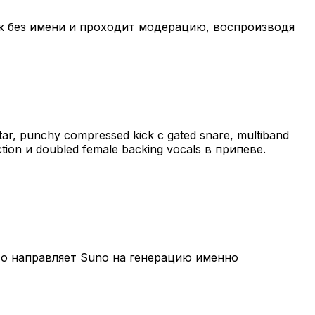
ук без имени и проходит модерацию, воспроизводя
itar, punchy compressed kick с gated snare, multiband
ion и doubled female backing vocals в припеве.
, что направляет Suno на генерацию именно