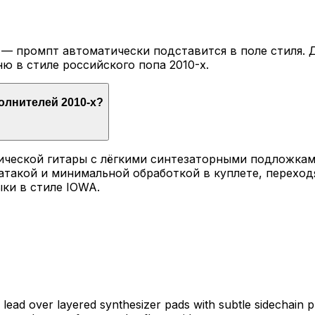
— промпт автоматически подставится в поле стиля. Д
ю в стиле российского попа 2010-х.
полнителей 2010-х?
ической гитары с лёгкими синтезаторными подложкам
 атакой и минимальной обработкой в куплете, перехо
ки в стиле IOWA.
lead over layered synthesizer pads with subtle sidechain p