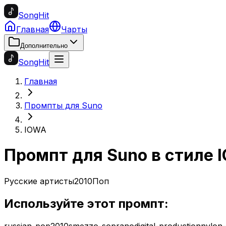
SongHit
Главная
Чарты
Дополнительно
SongHit
Главная
Промпты для Suno
IOWA
Промпт для Suno в стиле
Русские артисты
2010
Поп
Используйте этот промпт:
russian-pop
2010s
mezzo-soprano
digital-production
nylon-