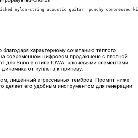
icked nylon-string acoustic guitar, punchy compressed ki
ю благодаря характерному сочетанию тёплого
я на современном цифровом продакшене с плотной
пт для Suno в стиле IOWA, ключевыми элементами
я динамика от куплета к припеву.
лом, лишённый агрессивных тембров. Промпт ниже
то делает его удобным инструментом для генерации