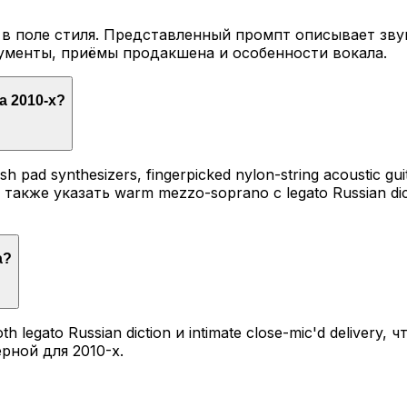
 в поле стиля. Представленный промпт описывает зв
ументы, приёмы продакшена и особенности вокала.
а 2010-х?
h pad synthesizers, fingerpicked nylon-string acoustic gu
также указать warm mezzo-soprano с legato Russian dict
а?
legato Russian diction и intimate close-mic'd delivery
рной для 2010-х.