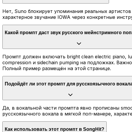
Нет, Suno блокирует упоминания реальных артистов
характерное звучание IOWA через конкретные инстр
Какой промпт даст звук русского мейнстримного поп
Промпт должен включать bright clean electric piano, lus
compression и sidechain pumping на подложках. Важно 
Полный пример размещён на этой странице.
Подойдёт ли этот промпт для русскоязычного вокал
Да, в вокальной части промпта явно прописаны smooth 
русскоязычного вокала в мягкой поп-манере, характе
Как использовать этот промпт в SongHit?