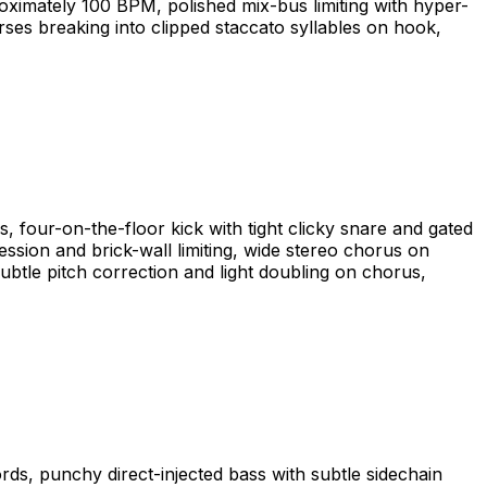
oximately 100 BPM, polished mix-bus limiting with hyper-
es breaking into clipped staccato syllables on hook,
 four-on-the-floor kick with tight clicky snare and gated
ession and brick-wall limiting, wide stereo chorus on
ubtle pitch correction and light doubling on chorus,
rds, punchy direct-injected bass with subtle sidechain