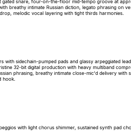
ht gated snare, four-on-the-floor mid-tempo groove at appr
breathy intimate Russian diction, legato phrasing on vers
op, melodic vocal layering with tight thirds harmonies.
s with sidechain-pumped pads and glassy arpeggiated leads,
ristine 32-bit digital production with heavy multiband compr
ian phrasing, breathy intimate close-mic'd delivery with s
d hook.
rpeggios with light chorus shimmer, sustained synth pad cho