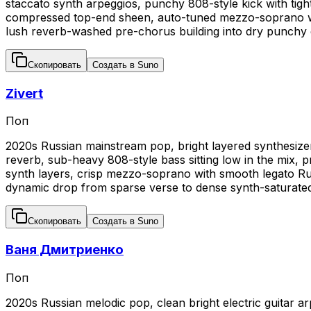
staccato synth arpeggios, punchy 808-style kick with tig
compressed top-end sheen, auto-tuned mezzo-soprano with 
lush reverb-washed pre-chorus building into dry punchy dr
Скопировать
Создать в Suno
Zivert
Поп
2020s Russian mainstream pop, bright layered synthesizer
reverb, sub-heavy 808-style bass sitting low in the mix, p
synth layers, crisp mezzo-soprano with smooth legato Russ
dynamic drop from sparse verse to dense synth-saturate
Скопировать
Создать в Suno
Ваня Дмитриенко
Поп
2020s Russian melodic pop, clean bright electric guitar a