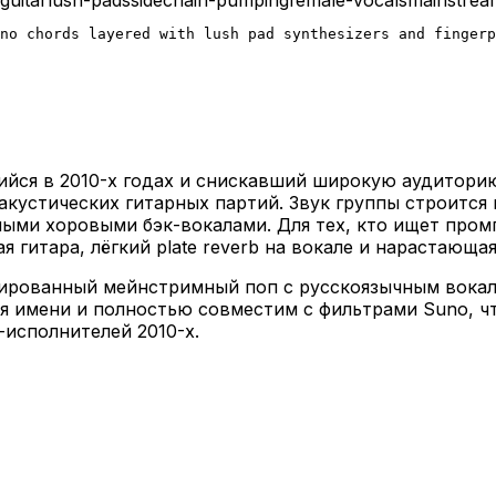
no chords layered with lush pad synthesizers and fingerp
йся в 2010-х годах и снискавший широкую аудитори
 акустических гитарных партий. Звук группы строитс
ыми хоровыми бэк-вокалами. Для тех, кто ищет пром
я гитара, лёгкий plate reverb на вокале и нарастающа
сированный мейнстримный поп с русскоязычным вока
я имени и полностью совместим с фильтрами Suno, ч
-исполнителей 2010-х.