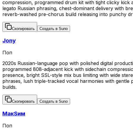
compression, programmed drum kit with tight clicky kick 
legato Russian phrasing, chest-dominant delivery with bre
reverb-washed pre-chorus build releasing into punchy dr
Скопировать
Создать в Suno
Jony
Поп
2020s Russian-language pop with polished digital producti
programmed 808-adjacent kick with sidechain compression
presence, bright SSL-style mix bus limiting with wide ster
phrases, lush triple-tracked vocal harmonies with gentle
builds.
Скопировать
Создать в Suno
МакSим
Поп