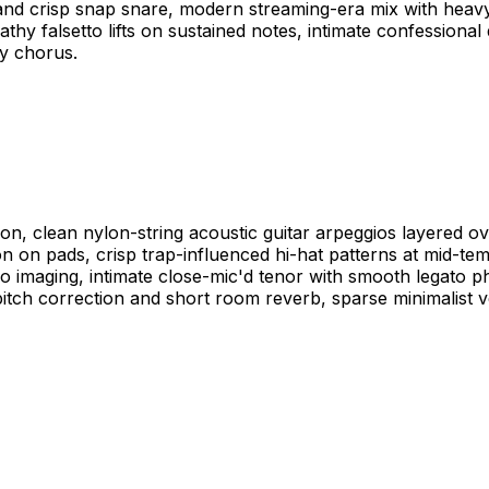
and crisp snap snare, modern streaming-era mix with heavy
athy falsetto lifts on sustained notes, intimate confession
y chorus.
on, clean nylon-string acoustic guitar arpeggios layered o
 on pads, crisp trap-influenced hi-hat patterns at mid-te
eo imaging, intimate close-mic'd tenor with smooth legato p
 pitch correction and short room reverb, sparse minimalist