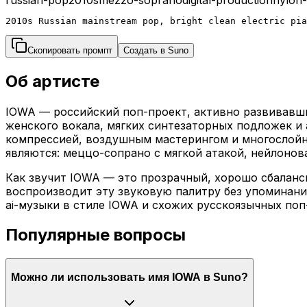
2010s Russian mainstream pop, bright clean electric pia
Скопировать промпт
Создать в Suno
Об артисте
IOWA — российский поп-проект, активно развивавши
женского вокала, мягких синтезаторных подложек и
компрессией, воздушным мастерингом и многослойн
являются: меццо-сопрано с мягкой атакой, нейлонова
Как звучит IOWA — это прозрачный, хорошо сбалан
воспроизводит эту звуковую палитру без упоминани
ai-музыки в стиле IOWA и схожих русскоязычных поп
Популярные вопросы
Можно ли использовать имя IOWA в Suno?