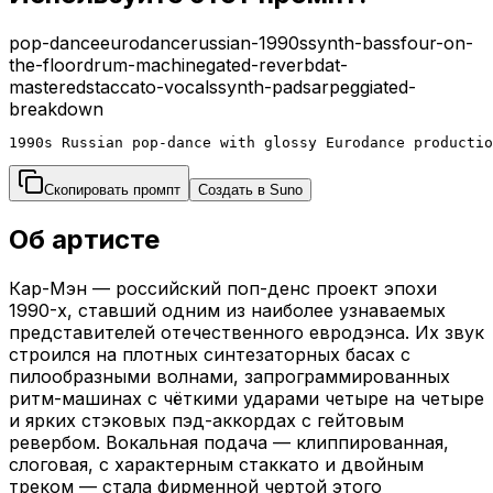
pop-dance
eurodance
russian-1990s
synth-bass
four-on-
the-floor
drum-machine
gated-reverb
dat-
mastered
staccato-vocals
synth-pads
arpeggiated-
breakdown
1990s Russian pop-dance with glossy Eurodance productio
Скопировать промпт
Создать в Suno
Об артисте
Кар-Мэн — российский поп-денс проект эпохи
1990-х, ставший одним из наиболее узнаваемых
представителей отечественного евродэнса. Их звук
строился на плотных синтезаторных басах с
пилообразными волнами, запрограммированных
ритм-машинах с чёткими ударами четыре на четыре
и ярких стэковых пэд-аккордах с гейтовым
ревербом. Вокальная подача — клиппированная,
слоговая, с характерным стаккато и двойным
треком — стала фирменной чертой этого