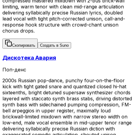
compressed mastered mixdown with 2-bus brick-wall
limiting, warm tenor with clean mid-range articulation
delivering syllabically precise Russian lyrics, doubled
lead vocal with tight pitch-corrected unison, call-and-
response hook structure with crowd-chant unison
chorus drops.
Скопировать
Создать в Suno
Дискотека Авария
Поп-денс
2000s Russian pop-dance, punchy four-on-the-floor
kick with tight gated snare and quantized closed hi-hat
sixteenths, bright detuned supersaw synthesizer chords
layered with staccato synth brass stabs, driving distorted
synth bass with sidechained pumping compression, FM-
bell arpeggios in upper register, maximally loud
brickwall-limited mixdown with narrow stereo width on
low-end, male vocal ensemble in mid-upper tenor range
delivering syllabically precise Russian diction with
exaggerated comedic articulation, shouted unison