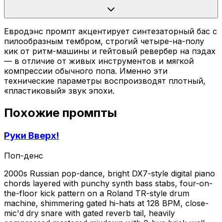
Евродэнс промпт акцентирует синтезаторный бас с
пилообразным тембром, строгий четыре-на-полу
кик от ритм-машины и гейтовый ревербер на пэдах
— в отличие от живых инструментов и мягкой
компрессии обычного попа. Именно эти
технические параметры воспроизводят плотный,
«пластиковый» звук эпохи.
Похожие промпты
Руки Вверх!
Поп-денс
2000s Russian pop-dance, bright DX7-style digital piano
chords layered with punchy synth bass stabs, four-on-
the-floor kick pattern on a Roland TR-style drum
machine, shimmering gated hi-hats at 128 BPM, close-
mic'd dry snare with gated reverb tail, heavily