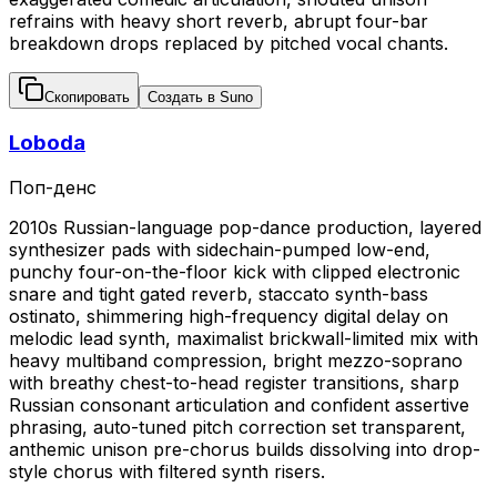
refrains with heavy short reverb, abrupt four-bar
breakdown drops replaced by pitched vocal chants.
Скопировать
Создать в Suno
Loboda
Поп-денс
2010s Russian-language pop-dance production, layered
synthesizer pads with sidechain-pumped low-end,
punchy four-on-the-floor kick with clipped electronic
snare and tight gated reverb, staccato synth-bass
ostinato, shimmering high-frequency digital delay on
melodic lead synth, maximalist brickwall-limited mix with
heavy multiband compression, bright mezzo-soprano
with breathy chest-to-head register transitions, sharp
Russian consonant articulation and confident assertive
phrasing, auto-tuned pitch correction set transparent,
anthemic unison pre-chorus builds dissolving into drop-
style chorus with filtered synth risers.