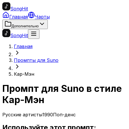
SongHit
Главная
Чарты
Дополнительно
SongHit
Главная
Промпты для Suno
Кар-Мэн
Промпт для Suno в стиле
Кар-Мэн
Русские артисты
1990
Поп-денс
Используйте этот промпт: