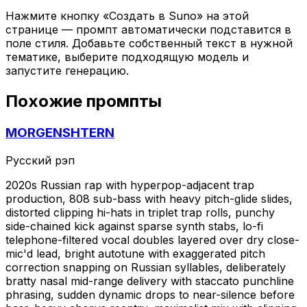
Нажмите кнопку «Создать в Suno» на этой
странице — промпт автоматически подставится в
поле стиля. Добавьте собственный текст в нужной
тематике, выберите подходящую модель и
запустите генерацию.
Похожие промпты
MORGENSHTERN
Русский рэп
2020s Russian rap with hyperpop-adjacent trap
production, 808 sub-bass with heavy pitch-glide slides,
distorted clipping hi-hats in triplet trap rolls, punchy
side-chained kick against sparse synth stabs, lo-fi
telephone-filtered vocal doubles layered over dry close-
mic'd lead, bright autotune with exaggerated pitch
correction snapping on Russian syllables, deliberately
bratty nasal mid-range delivery with staccato punchline
phrasing, sudden dynamic drops to near-silence before