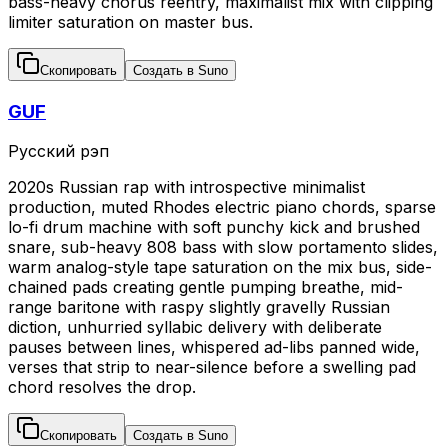
bass-heavy chorus reentry, maximalist mix with clipping
limiter saturation on master bus.
Скопировать
Создать в Suno
GUF
Русский рэп
2020s Russian rap with introspective minimalist
production, muted Rhodes electric piano chords, sparse
lo-fi drum machine with soft punchy kick and brushed
snare, sub-heavy 808 bass with slow portamento slides,
warm analog-style tape saturation on the mix bus, side-
chained pads creating gentle pumping breathe, mid-
range baritone with raspy slightly gravelly Russian
diction, unhurried syllabic delivery with deliberate
pauses between lines, whispered ad-libs panned wide,
verses that strip to near-silence before a swelling pad
chord resolves the drop.
Скопировать
Создать в Suno