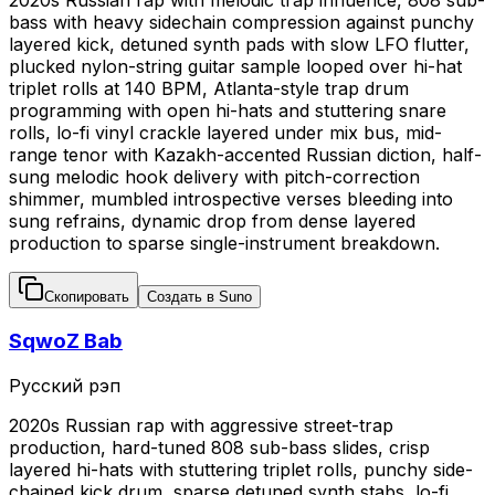
bass with heavy sidechain compression against punchy
layered kick, detuned synth pads with slow LFO flutter,
plucked nylon-string guitar sample looped over hi-hat
triplet rolls at 140 BPM, Atlanta-style trap drum
programming with open hi-hats and stuttering snare
rolls, lo-fi vinyl crackle layered under mix bus, mid-
range tenor with Kazakh-accented Russian diction, half-
sung melodic hook delivery with pitch-correction
shimmer, mumbled introspective verses bleeding into
sung refrains, dynamic drop from dense layered
production to sparse single-instrument breakdown.
Скопировать
Создать в Suno
SqwoZ Bab
Русский рэп
2020s Russian rap with aggressive street-trap
production, hard-tuned 808 sub-bass slides, crisp
layered hi-hats with stuttering triplet rolls, punchy side-
chained kick drum, sparse detuned synth stabs, lo-fi