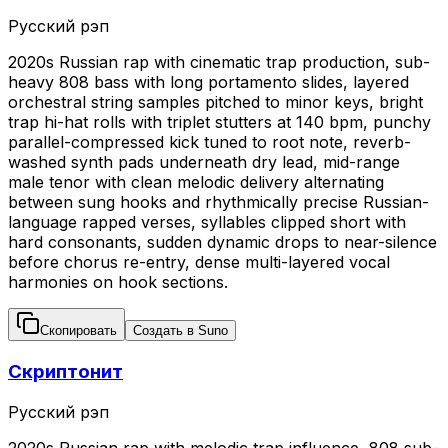
Русский рэп
2020s Russian rap with cinematic trap production, sub-
heavy 808 bass with long portamento slides, layered
orchestral string samples pitched to minor keys, bright
trap hi-hat rolls with triplet stutters at 140 bpm, punchy
parallel-compressed kick tuned to root note, reverb-
washed synth pads underneath dry lead, mid-range
male tenor with clean melodic delivery alternating
between sung hooks and rhythmically precise Russian-
language rapped verses, syllables clipped short with
hard consonants, sudden dynamic drops to near-silence
before chorus re-entry, dense multi-layered vocal
harmonies on hook sections.
Скопировать
Создать в Suno
Скриптонит
Русский рэп
2020s Russian rap with melodic trap influence, 808 sub-