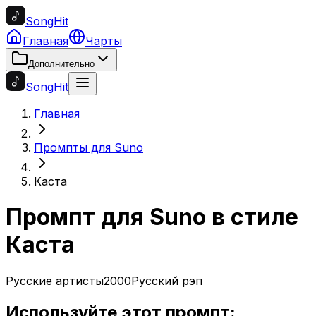
SongHit
Главная
Чарты
Дополнительно
SongHit
Главная
Промпты для Suno
Каста
Промпт для Suno в стиле
Каста
Русские артисты
2000
Русский рэп
Используйте этот промпт: