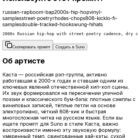
russian-rap
boom-bap
2000s-hip-hop
vinyl-
samples
street-poetry
rhodes-chops
808-kick
lo-fi-
samples
double-tracked-hook
swung-hihats
2000s Russian hip-hop with street-poetry cadence, dry c
Скопировать промпт
Создать в Suno
Об артисте
Каста — российская рэп-группа, активно
работавшая в 2000-х годах и ставшая одним из
ключевых явлений отечественной хип-хоп сцены.
Их звук формировался на пересечении уличной
поэзии и классического бум-бэпа: плотные сэмплы с
виниловых записей, тёплые петли на основе
электропиано, чёткий 808-кик и быстрая
многосложная читка на русском языке. Если вы
ищете промпт для Suno в стиле Каста, важно
воспроизвести именно эту звуковую формулу:
умеренный темп, свингованные хай-хэты, сухой