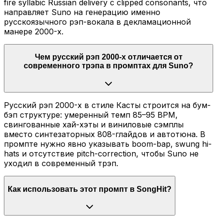
fire syllabic Russian delivery с clipped consonants, что
направляет Suno на генерацию именно
русскоязычного рэп-вокала в декламационной
манере 2000-х.
Чем русский рэп 2000-х отличается от
современного трэпа в промптах для Suno?
Русский рэп 2000-х в стиле Касты строится на бум-
бэп структуре: умеренный темп 85–95 BPM,
свингованные хай-хэты и виниловые сэмплы
вместо синтезаторных 808-глайдов и автотюна. В
промпте нужно явно указывать boom-bap, swung hi-
hats и отсутствие pitch-correction, чтобы Suno не
уходил в современный трэп.
Как использовать этот промпт в SongHit?