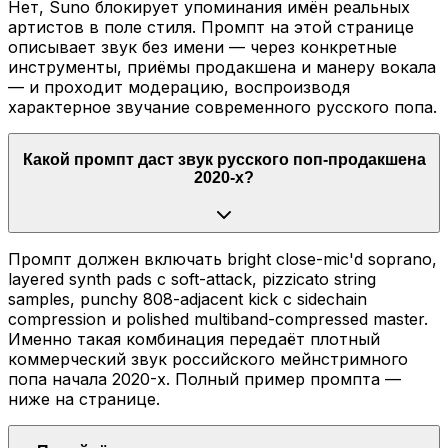
Нет, Suno блокирует упоминания имён реальных
артистов в поле стиля. Промпт на этой странице
описывает звук без имени — через конкретные
инструменты, приёмы продакшена и манеру вокала
— и проходит модерацию, воспроизводя
характерное звучание современного русского попа.
Какой промпт даст звук русского поп-продакшена
2020-х?
Промпт должен включать bright close-mic'd soprano,
layered synth pads с soft-attack, pizzicato string
samples, punchy 808-adjacent kick с sidechain
compression и polished multiband-compressed master.
Именно такая комбинация передаёт плотный
коммерческий звук российского мейнстримного
попа начала 2020-х. Полный пример промпта —
ниже на странице.