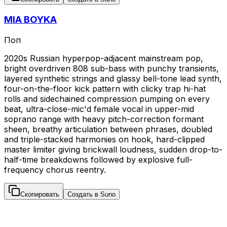
MIA BOYKA
Поп
2020s Russian hyperpop-adjacent mainstream pop,
bright overdriven 808 sub-bass with punchy transients,
layered synthetic strings and glassy bell-tone lead synth,
four-on-the-floor kick pattern with clicky trap hi-hat
rolls and sidechained compression pumping on every
beat, ultra-close-mic'd female vocal in upper-mid
soprano range with heavy pitch-correction formant
sheen, breathy articulation between phrases, doubled
and triple-stacked harmonies on hook, hard-clipped
master limiter giving brickwall loudness, sudden drop-to-
half-time breakdowns followed by explosive full-
frequency chorus reentry.
Скопировать
Создать в Suno