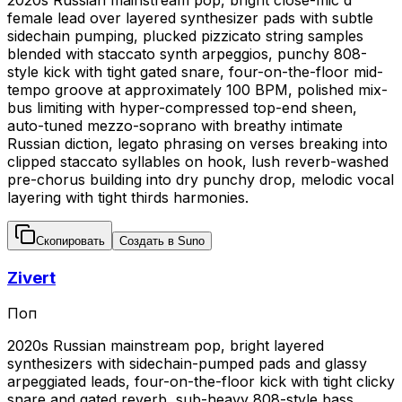
female lead over layered synthesizer pads with subtle
sidechain pumping, plucked pizzicato string samples
blended with staccato synth arpeggios, punchy 808-
style kick with tight gated snare, four-on-the-floor mid-
tempo groove at approximately 100 BPM, polished mix-
bus limiting with hyper-compressed top-end sheen,
auto-tuned mezzo-soprano with breathy intimate
Russian diction, legato phrasing on verses breaking into
clipped staccato syllables on hook, lush reverb-washed
pre-chorus building into dry punchy drop, melodic vocal
layering with tight thirds harmonies.
Скопировать
Создать в Suno
Zivert
Поп
2020s Russian mainstream pop, bright layered
synthesizers with sidechain-pumped pads and glassy
arpeggiated leads, four-on-the-floor kick with tight clicky
snare and gated reverb, sub-heavy 808-style bass