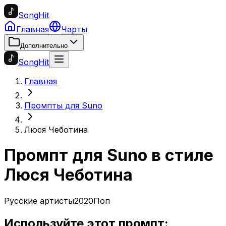
SongHit
Главная
Чарты
Дополнительно
SongHit
Главная
Промпты для Suno
Люся Чеботина
Промпт для Suno в стиле
Люся Чеботина
Русские артисты
2020
Поп
Используйте этот промпт: