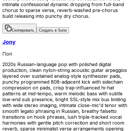
intimate confessional dynamic dropping from full-band
chorus to sparse verse, reverb-washed pre-chorus
build releasing into punchy dry chorus.
Скопировать
Создать в Suno
Jony
Поп
2020s Russian-language pop with polished digital
production, clean nylon-string acoustic guitar arpeggios
layered over sustained analog-style synthesizer pads,
punchy programmed 808-adjacent kick with sidechain
compression on pads, crisp trap-influenced hi-hat
patterns at mid-tempo, warm melodic bass with subtle
low-end sub presence, bright SSL-style mix bus limiting
with wide stereo imaging, intimate close-mic'd tenor with
smooth legato phrasing in Russian, breathy falsetto
transitions on hook phrases, lush triple-tracked vocal
harmonies with gentle pitch correction and short room
reverb, sparse minimalist verse arrangements opening