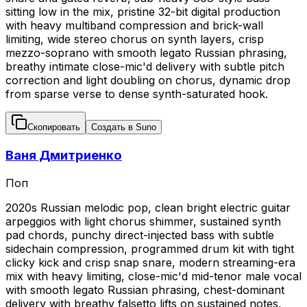
sitting low in the mix, pristine 32-bit digital production
with heavy multiband compression and brick-wall
limiting, wide stereo chorus on synth layers, crisp
mezzo-soprano with smooth legato Russian phrasing,
breathy intimate close-mic'd delivery with subtle pitch
correction and light doubling on chorus, dynamic drop
from sparse verse to dense synth-saturated hook.
Скопировать
Создать в Suno
Ваня Дмитриенко
Поп
2020s Russian melodic pop, clean bright electric guitar
arpeggios with light chorus shimmer, sustained synth
pad chords, punchy direct-injected bass with subtle
sidechain compression, programmed drum kit with tight
clicky kick and crisp snap snare, modern streaming-era
mix with heavy limiting, close-mic'd mid-tenor male vocal
with smooth legato Russian phrasing, chest-dominant
delivery with breathy falsetto lifts on sustained notes,