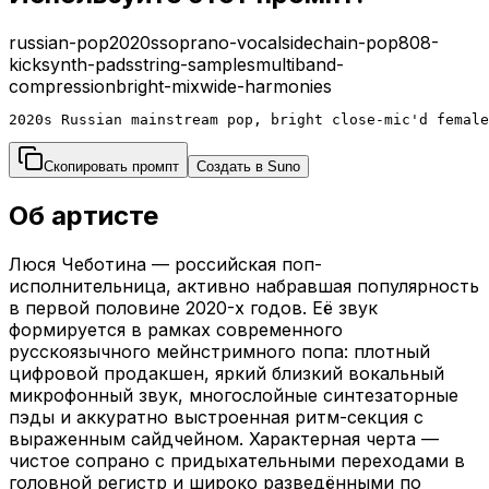
russian-pop
2020s
soprano-vocal
sidechain-pop
808-
kick
synth-pads
string-samples
multiband-
compression
bright-mix
wide-harmonies
2020s Russian mainstream pop, bright close-mic'd female
Скопировать промпт
Создать в Suno
Об артисте
Люся Чеботина — российская поп-
исполнительница, активно набравшая популярность
в первой половине 2020-х годов. Её звук
формируется в рамках современного
русскоязычного мейнстримного попа: плотный
цифровой продакшен, яркий близкий вокальный
микрофонный звук, многослойные синтезаторные
пэды и аккуратно выстроенная ритм-секция с
выраженным сайдчейном. Характерная черта —
чистое сопрано с придыхательными переходами в
головной регистр и широко разведёнными по