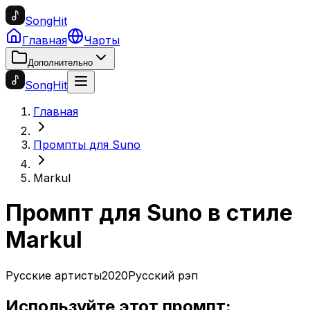
SongHit
Главная
Чарты
Дополнительно
SongHit
Главная
Промпты для Suno
Markul
Промпт для Suno в стиле
Markul
Русские артисты
2020
Русский рэп
Используйте этот промпт: