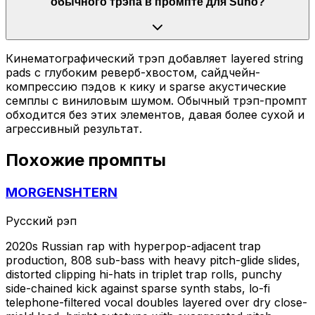
обычного трэпа в промпте для Suno?
Кинематографический трэп добавляет layered string
pads с глубоким реверб-хвостом, сайдчейн-
компрессию пэдов к кику и sparse акустические
семплы с виниловым шумом. Обычный трэп-промпт
обходится без этих элементов, давая более сухой и
агрессивный результат.
Похожие промпты
MORGENSHTERN
Русский рэп
2020s Russian rap with hyperpop-adjacent trap
production, 808 sub-bass with heavy pitch-glide slides,
distorted clipping hi-hats in triplet trap rolls, punchy
side-chained kick against sparse synth stabs, lo-fi
telephone-filtered vocal doubles layered over dry close-