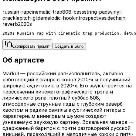
russian-rap
cinematic-trap
808-bass
string-pads
vinyl-
crackle
pitch-glide
melodic-hook
introspective
sidechain-
reverb
2020s
2020s Russian rap with cinematic trap production, detun
Скопировать промпт
Создать в Suno
Об артисте
Markul — российский рэп-исполнитель, активно
работающий в жанре с конца 2010-х и получивший
широкую аудиторию в 2020-х. Его звук строится на
пересечении кинематографического трэпа и
лирического рэпа: плотный суббас 808,
атмосферные струнные пэды с глубоким реверб-
хвостом и редкие семплы акустической гитары с
характерным виниловым шумом создают
узнаваемую звуковую картину. Вокальная манера —
сдержанный баритон с почти разговорной русской
дикцией, переходящий в мелодичные крюки с питч-