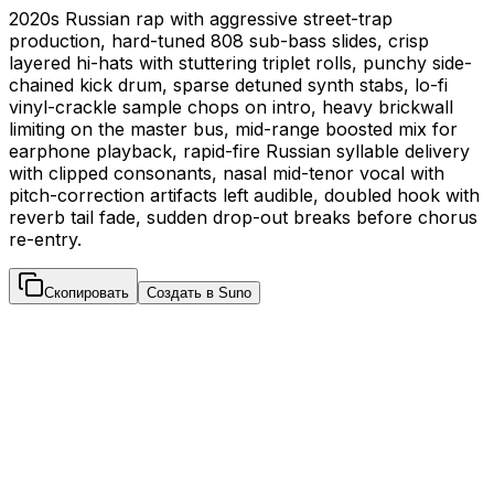
2020s Russian rap with aggressive street-trap
production, hard-tuned 808 sub-bass slides, crisp
layered hi-hats with stuttering triplet rolls, punchy side-
chained kick drum, sparse detuned synth stabs, lo-fi
vinyl-crackle sample chops on intro, heavy brickwall
limiting on the master bus, mid-range boosted mix for
earphone playback, rapid-fire Russian syllable delivery
with clipped consonants, nasal mid-tenor vocal with
pitch-correction artifacts left audible, doubled hook with
reverb tail fade, sudden drop-out breaks before chorus
re-entry.
Скопировать
Создать в Suno