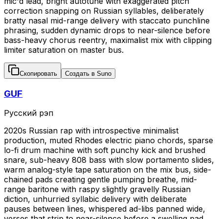
mic'd lead, bright autotune with exaggerated pitch
correction snapping on Russian syllables, deliberately
bratty nasal mid-range delivery with staccato punchline
phrasing, sudden dynamic drops to near-silence before
bass-heavy chorus reentry, maximalist mix with clipping
limiter saturation on master bus.
Скопировать
Создать в Suno
GUF
Русский рэп
2020s Russian rap with introspective minimalist
production, muted Rhodes electric piano chords, sparse
lo-fi drum machine with soft punchy kick and brushed
snare, sub-heavy 808 bass with slow portamento slides,
warm analog-style tape saturation on the mix bus, side-
chained pads creating gentle pumping breathe, mid-
range baritone with raspy slightly gravelly Russian
diction, unhurried syllabic delivery with deliberate
pauses between lines, whispered ad-libs panned wide,
verses that strip to near-silence before a swelling pad