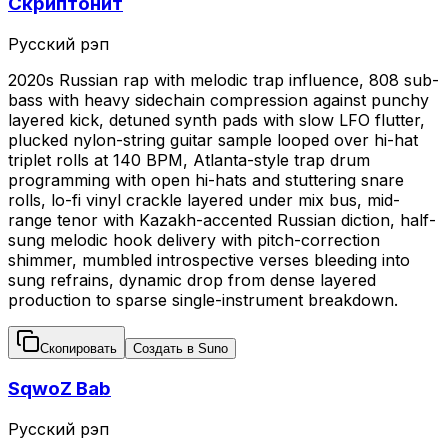
Скриптонит
Русский рэп
2020s Russian rap with melodic trap influence, 808 sub-
bass with heavy sidechain compression against punchy
layered kick, detuned synth pads with slow LFO flutter,
plucked nylon-string guitar sample looped over hi-hat
triplet rolls at 140 BPM, Atlanta-style trap drum
programming with open hi-hats and stuttering snare
rolls, lo-fi vinyl crackle layered under mix bus, mid-
range tenor with Kazakh-accented Russian diction, half-
sung melodic hook delivery with pitch-correction
shimmer, mumbled introspective verses bleeding into
sung refrains, dynamic drop from dense layered
production to sparse single-instrument breakdown.
Скопировать
Создать в Suno
SqwoZ Bab
Русский рэп