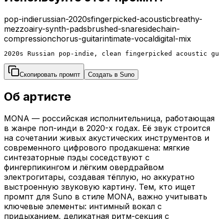
pop-indie
russian-2020s
fingerpicked-acoustic
breathy-
mezzo
airy-synth-pads
brushed-snare
sidechain-
compression
chorus-guitar
intimate-vocal
digital-mix
2020s Russian pop-indie, clean fingerpicked acoustic gu
Скопировать промпт
Создать в Suno
Об артисте
MONA — российская исполнительница, работающая
в жанре поп-инди в 2020-х годах. Её звук строится
на сочетании живых акустических инструментов и
современного цифрового продакшена: мягкие
синтезаторные пэды соседствуют с
фингерпикингом и лёгким овердрайвом
электрогитары, создавая тёплую, но аккуратно
выстроенную звуковую картину. Тем, кто ищет
промпт для Suno в стиле MONA, важно учитывать
ключевые элементы: интимный вокал с
придыханием, деликатная ритм-секция с