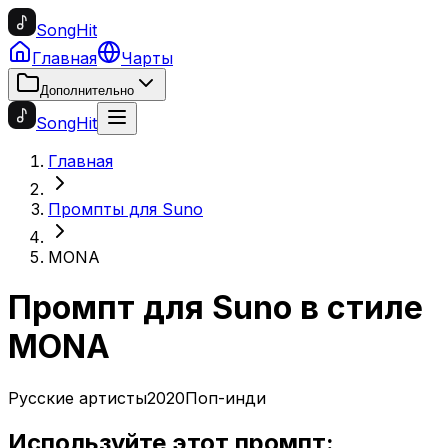
SongHit
Главная
Чарты
Дополнительно
SongHit
Главная
Промпты для Suno
MONA
Промпт для Suno в стиле
MONA
Русские артисты
2020
Поп-инди
Используйте этот промпт: