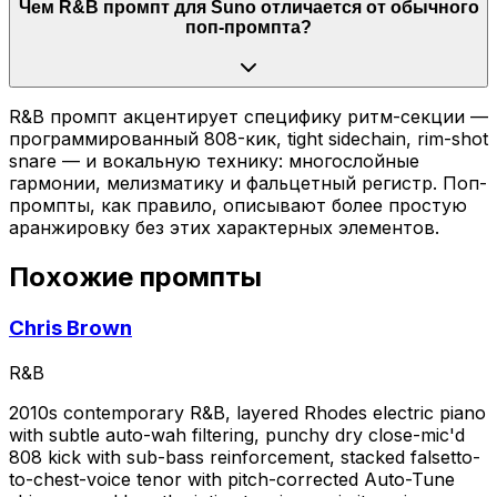
Чем R&B промпт для Suno отличается от обычного
поп-промпта?
R&B промпт акцентирует специфику ритм-секции —
программированный 808-кик, tight sidechain, rim-shot
snare — и вокальную технику: многослойные
гармонии, мелизматику и фальцетный регистр. Поп-
промпты, как правило, описывают более простую
аранжировку без этих характерных элементов.
Похожие промпты
Chris Brown
R&B
2010s contemporary R&B, layered Rhodes electric piano
with subtle auto-wah filtering, punchy dry close-mic'd
808 kick with sub-bass reinforcement, stacked falsetto-
to-chest-voice tenor with pitch-corrected Auto-Tune