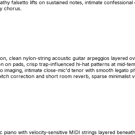
athy falsetto lifts on sustained notes, intimate confession
y chorus.
on, clean nylon-string acoustic guitar arpeggios layered o
 on pads, crisp trap-influenced hi-hat patterns at mid-te
eo imaging, intimate close-mic'd tenor with smooth legato p
 pitch correction and short room reverb, sparse minimalist
c piano with velocity-sensitive MIDI strings layered benea