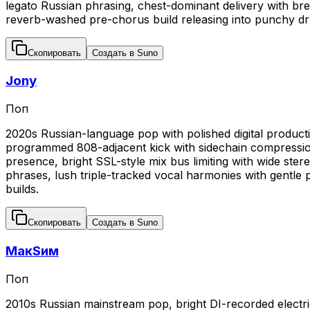
legato Russian phrasing, chest-dominant delivery with bre
reverb-washed pre-chorus build releasing into punchy dr
Скопировать
Создать в Suno
Jony
Поп
2020s Russian-language pop with polished digital producti
programmed 808-adjacent kick with sidechain compression
presence, bright SSL-style mix bus limiting with wide ster
phrases, lush triple-tracked vocal harmonies with gentle
builds.
Скопировать
Создать в Suno
МакSим
Поп
2010s Russian mainstream pop, bright DI-recorded electri