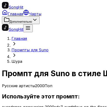
SongHit
Главная
Чарты
Дополнительно
SongHit
Главная
Промпты для Suno
Шура
Промпт для Suno в стиле
Русские артисты
2000
Поп
Используйте этот промпт:
eurodance-pop
russian-2000s
dx7-synth
four-on-the-floor