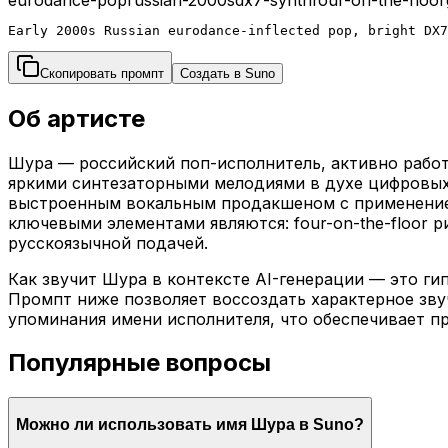
Early 2000s Russian eurodance-inflected pop, bright DX
Скопировать промпт
Создать в Suno
Об артисте
Шура — российский поп-исполнитель, активно работа
яркими синтезаторными мелодиями в духе цифровых
выстроенным вокальным продакшеном с применением p
ключевыми элементами являются: four-on-the-floor 
русскоязычной подачей.
Как звучит Шура в контексте AI-генерации — это 
Промпт ниже позволяет воссоздать характерное звуч
упоминания имени исполнителя, что обеспечивает 
Популярные вопросы
Можно ли использовать имя Шура в Suno?