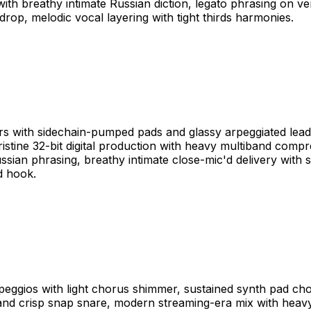
breathy intimate Russian diction, legato phrasing on vers
op, melodic vocal layering with tight thirds harmonies.
s with sidechain-pumped pads and glassy arpeggiated leads,
ristine 32-bit digital production with heavy multiband compr
ian phrasing, breathy intimate close-mic'd delivery with s
d hook.
rpeggios with light chorus shimmer, sustained synth pad cho
and crisp snap snare, modern streaming-era mix with heavy