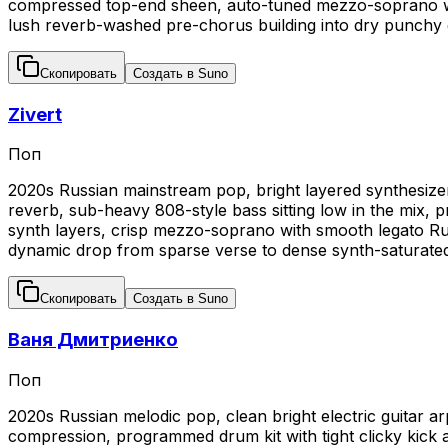
compressed top-end sheen, auto-tuned mezzo-soprano with 
lush reverb-washed pre-chorus building into dry punchy dr
Скопировать
Создать в Suno
Zivert
Поп
2020s Russian mainstream pop, bright layered synthesizer
reverb, sub-heavy 808-style bass sitting low in the mix, p
synth layers, crisp mezzo-soprano with smooth legato Russ
dynamic drop from sparse verse to dense synth-saturate
Скопировать
Создать в Suno
Ваня Дмитриенко
Поп
2020s Russian melodic pop, clean bright electric guitar a
compression, programmed drum kit with tight clicky kick 