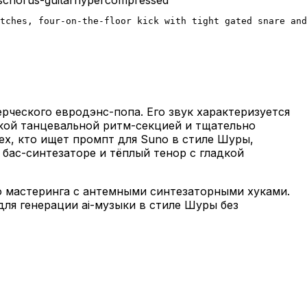
tches, four-on-the-floor kick with tight gated snare and
рческого евродэнс-попа. Его звук характеризуется
кой танцевальной ритм-секцией и тщательно
ех, кто ищет промпт для Suno в стиле Шуры,
 бас-синтезаторе и тёплый тенор с гладкой
о мастеринга с антемными синтезаторными хуками.
ля генерации ai-музыки в стиле Шуры без