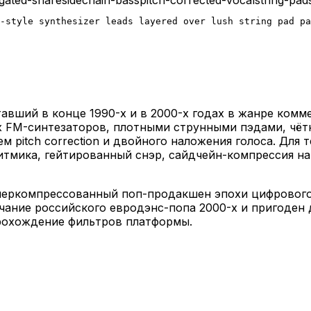
7-style synthesizer leads layered over lush string pad pa
вший в конце 1990-х и в 2000-х годах в жанре комме
 FM-синтезаторов, плотными струнными пэдами, чёт
itch correction и двойного наложения голоса. Для т
ритмика, гейтированный снэр, сайдчейн-компрессия на
гиперкомпрессованный поп-продакшен эпохи цифровог
ание российского евродэнс-попа 2000-х и пригоден д
прохождение фильтров платформы.