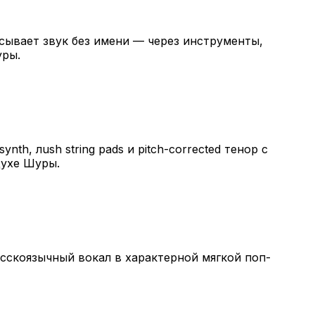
сывает звук без имени — через инструменты,
уры.
ynth, лush string pads и pitch-corrected тенор с
духе Шуры.
 русскоязычный вокал в характерной мягкой поп-