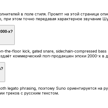
лнителей в поле стиля. Промпт на этой странице опи
, при этом точно передавая характерное звучание Ш
2000-х?
the-floor kick, gated snare, sidechain-compressed bass s
оздаёт коммерческий поп-продакшен эпохи 2000-х в 
а?
mooth legato phrasing, поэтому Suno ориентируется на
ии треков с русским текстом.