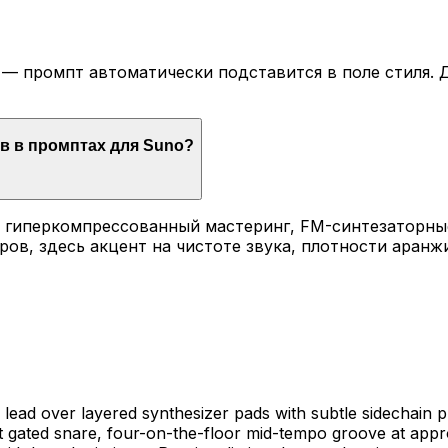
— промпт автоматически подставится в поле стиля. Д
ов в промптах для Suno?
, гиперкомпрессованный мастеринг, FM-синтезаторные
ров, здесь акцент на чистоте звука, плотности аранж
lead over layered synthesizer pads with subtle sidechain p
ht gated snare, four-on-the-floor mid-tempo groove at appr