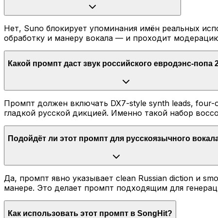
Нет, Suno блокирует упоминания имён реальных испо
обработку и манеру вокала — и проходит модерацию
Какой промпт даст звук российского евродэнс-попа 
Промпт должен включать DX7-style synth leads, four-on-
гладкой русской дикцией. Именно такой набор восс
Подойдёт ли этот промпт для русскоязычного вокал
Да, промпт явно указывает clean Russian diction и s
манере. Это делает промпт подходящим для генерац
Как использовать этот промпт в SongHit?