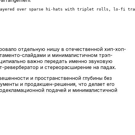
ayered over sparse hi-hats with triplet rolls, lo-fi tra
ировало отдельную нишу в отечественной хип-хоп-
ортаменто-слайдами и минималистичном трэп-
инципиально важно передать именно звуковую
т-ревербератор и стереорасширение на падах.
звешенности и пространственной глубины без
рументы и продакшен-решения, что делает его
елодекламационной подачей и минималистичной