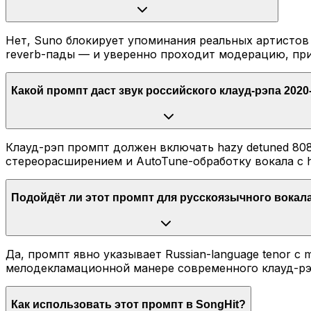
Нет, Suno блокирует упоминания реальных артистов 
reverb-пады — и уверенно проходит модерацию, при
Какой промпт даст звук российского клауд-рэпа 2020
Клауд-рэп промпт должен включать hazy detuned 808 sub-
стереорасширением и AutoTune-обработку вокала с h
Подойдёт ли этот промпт для русскоязычного вокал
Да, промпт явно указывает Russian-language tenor с 
мелодекламационной манере современного клауд-рэпа
Как использовать этот промпт в SongHit?