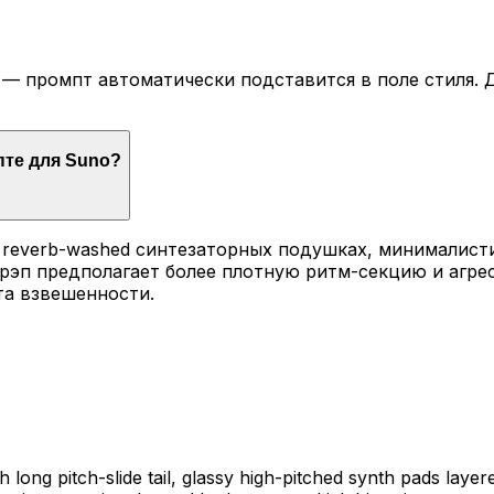
— промпт автоматически подставится в поле стиля. Д
пте для Suno?
х reverb-washed синтезаторных подушках, минималис
трэп предполагает более плотную ритм-секцию и агре
та взвешенности.
ong pitch-slide tail, glassy high-pitched synth pads layer