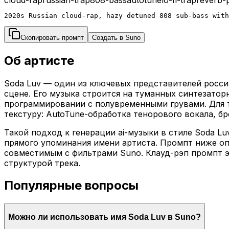
2020s Russian cloud-rap, hazy detuned 808 sub-bass with
Скопировать промпт
Создать в Suno
Об артисте
Soda Luv — один из ключевых представителей росси
сцене. Его музыка строится на туманных синтезато
программировании с полувременными грувами. Для т
текстуру: AutoTune-обработка тенорового вокала, б
Такой подход к генерации ai-музыки в стиле Soda 
прямого упоминания имени артиста. Промпт ниже оп
совместимым с фильтрами Suno. Клауд-рэп промпт 
структурой трека.
Популярные вопросы
Можно ли использовать имя Soda Luv в Suno?