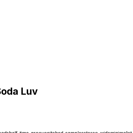
Soda Luv
pads
half-time-groove
pitched-samples
stereo-wide
minimalis