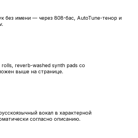
к без имени — через 808-бас, AutoTune-тенор и
v.
 rolls, reverb-washed synth pads со
ложен выше на странице.
т русскоязычный вокал в характерной
томатически согласно описанию.