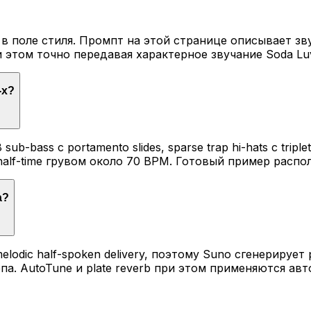
в поле стиля. Промпт на этой странице описывает зву
 этом точно передавая характерное звучание Soda Lu
-х?
bass с portamento slides, sparse trap hi-hats с triplet
alf-time грувом около 70 BPM. Готовый пример распо
а?
melodic half-spoken delivery, поэтому Suno сгенерируе
. AutoTune и plate reverb при этом применяются ав