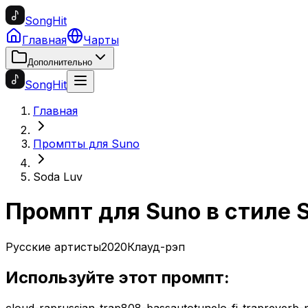
SongHit
Главная
Чарты
Дополнительно
SongHit
Главная
Промпты для Suno
Soda Luv
Промпт для Suno в стиле
Русские артисты
2020
Клауд-рэп
Используйте этот промпт:
cloud-rap
russian-trap
808-bass
autotune
lo-fi-trap
reverb-