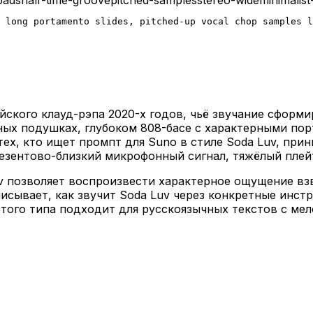
 long portamento slides, pitched-up vocal chop samples l
йского клауд-рэпа 2020-х годов, чьё звучание сформ
рных подушках, глубоком 808-басе с характерными п
ех, кто ищет промпт для Suno в стиле Soda Luv, пр
резентово-близкий микрофонный сигнал, тяжёлый плей
Luv позволяет воспроизвести характерное ощущение в
исывает, как звучит Soda Luv через конкретные инст
этого типа подходит для русскоязычных текстов с м