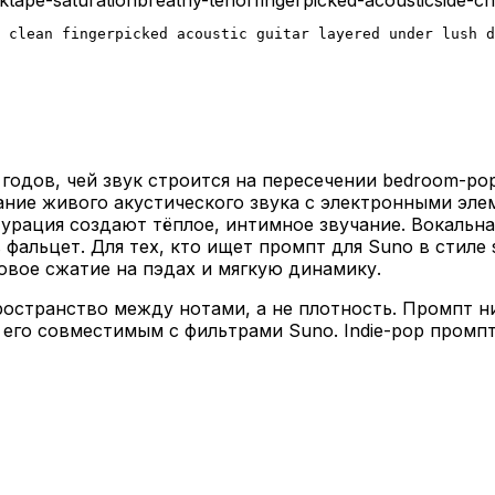
 clean fingerpicked acoustic guitar layered under lush 
 годов, чей звук строится на пересечении bedroom-p
ание живого акустического звука с электронными эле
турация создают тёплое, интимное звучание. Вокальн
фальцет. Для тех, кто ищет промпт для Suno в стиле
вое сжатие на пэдах и мягкую динамику.
ространство между нотами, а не плотность. Промпт н
т его совместимым с фильтрами Suno. Indie-pop промп