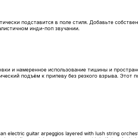
ически подставится в поле стиля. Добавьте собствен
алистичном инди-поп звучании.
овки и намеренное использование тишины и простран
мический подъём к припеву без резкого взрыва. Этот 
n electric guitar arpeggios layered with lush string orch