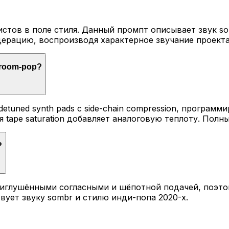
истов в поле стиля. Данный промпт описывает звук s
ерацию, воспроизводя характерное звучание проекта
droom-pop?
, detuned synth pads с side-chain compression, програ
 tape saturation добавляет аналоговую теплоту. Пол
?
иглушёнными согласными и шёпотной подачей, поэтом
вует звуку sombr и стилю инди-попа 2020-х.