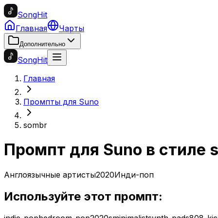
SongHit
Главная
Чарты
Дополнительно
SongHit
Главная
Промпты для Suno
sombr
Промпт для Suno в стиле
Англоязычные артисты
2020
Инди-поп
Используйте этот промпт:
indie-pop
bedroom-pop
2020s
minimalist
synth-pads
808-kic