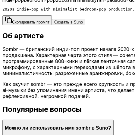
2020s indie-pop with minimalist bedroom-pop production,
Скопировать промпт
Создать в Suno
Об артисте
Sombr — британский инди-поп проект начала 2020-х
продакшена. Характерная черта этого стиля — сочет
программированные 808-кики и лёгкая ленточная са
микрофону, с характерными переходами из шёпота в 
минималистичность: разреженные аранжировки, боко
Как звучит sombr — это прежде всего хрупкость и п
ai-музыки без упоминания имени артиста, что делае
рефлексивной, негромкой подачей.
Популярные вопросы
Можно ли использовать имя sombr в Suno?