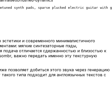
detuned synth pads, sparse plucked electric guitar with g
op эстетики и современного минималистичного
ментами: мягкие синтезаторные пэды,
ая подача отличается сдержанностью и близостью к
 sombr, важно передать именно эту текстурную
иже позволяет добиться этого звука через генерацию
т такого типа подходит для англоязычных текстов с