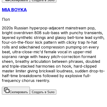
Скопировать
Создать в Suno
MIA BOYKA
Поп
2020s Russian hyperpop-adjacent mainstream pop,
bright overdriven 808 sub-bass with punchy transients,
layered synthetic strings and glassy bell-tone lead synth,
four-on-the-floor kick pattern with clicky trap hi-hat
rolls and sidechained compression pumping on every
beat, ultra-close-mic'd female vocal in upper-mid
soprano range with heavy pitch-correction formant
sheen, breathy articulation between phrases, doubled
and triple-stacked harmonies on hook, hard-clipped
master limiter giving brickwall loudness, sudden drop-to-
half-time breakdowns followed by explosive full-
frequency chorus reentry.
Скопировать
Создать в Suno