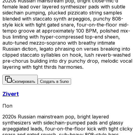
2020s Russian mainstream pop, bright close-mic'd
female lead over layered synthesizer pads with subtle
sidechain pumping, plucked pizzicato string samples
blended with staccato synth arpeggios, punchy 808-
style kick with tight gated snare, four-on-the-floor mid-
tempo groove at approximately 100 BPM, polished mix-
bus limiting with hyper-compressed top-end sheen,
auto-tuned mezzo-soprano with breathy intimate
Russian diction, legato phrasing on verses breaking into
clipped staccato syllables on hook, lush reverb-washed
pre-chorus building into dry punchy drop, melodic vocal
layering with tight thirds harmonies.
Скопировать
Создать в Suno
Zivert
Поп
2020s Russian mainstream pop, bright layered
synthesizers with sidechain-pumped pads and glassy
arpeggiated leads, four-on-the-floor kick with tight clicky
snare and gated reverb, sub-heavy 808-style bass