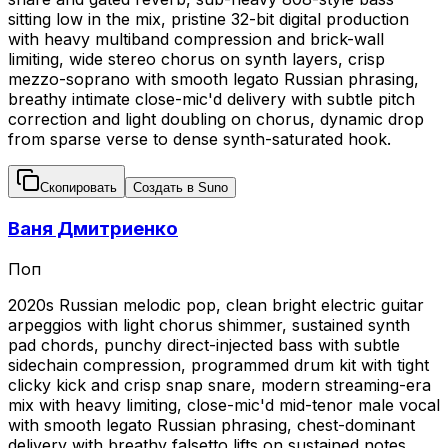
sitting low in the mix, pristine 32-bit digital production
with heavy multiband compression and brick-wall
limiting, wide stereo chorus on synth layers, crisp
mezzo-soprano with smooth legato Russian phrasing,
breathy intimate close-mic'd delivery with subtle pitch
correction and light doubling on chorus, dynamic drop
from sparse verse to dense synth-saturated hook.
Скопировать
Создать в Suno
Ваня Дмитриенко
Поп
2020s Russian melodic pop, clean bright electric guitar
arpeggios with light chorus shimmer, sustained synth
pad chords, punchy direct-injected bass with subtle
sidechain compression, programmed drum kit with tight
clicky kick and crisp snap snare, modern streaming-era
mix with heavy limiting, close-mic'd mid-tenor male vocal
with smooth legato Russian phrasing, chest-dominant
delivery with breathy falsetto lifts on sustained notes,