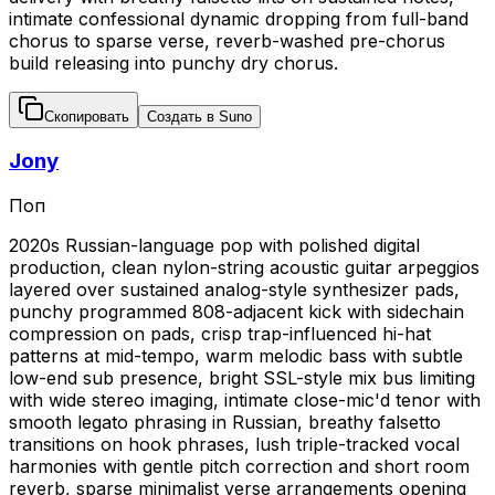
intimate confessional dynamic dropping from full-band
chorus to sparse verse, reverb-washed pre-chorus
build releasing into punchy dry chorus.
Скопировать
Создать в Suno
Jony
Поп
2020s Russian-language pop with polished digital
production, clean nylon-string acoustic guitar arpeggios
layered over sustained analog-style synthesizer pads,
punchy programmed 808-adjacent kick with sidechain
compression on pads, crisp trap-influenced hi-hat
patterns at mid-tempo, warm melodic bass with subtle
low-end sub presence, bright SSL-style mix bus limiting
with wide stereo imaging, intimate close-mic'd tenor with
smooth legato phrasing in Russian, breathy falsetto
transitions on hook phrases, lush triple-tracked vocal
harmonies with gentle pitch correction and short room
reverb, sparse minimalist verse arrangements opening