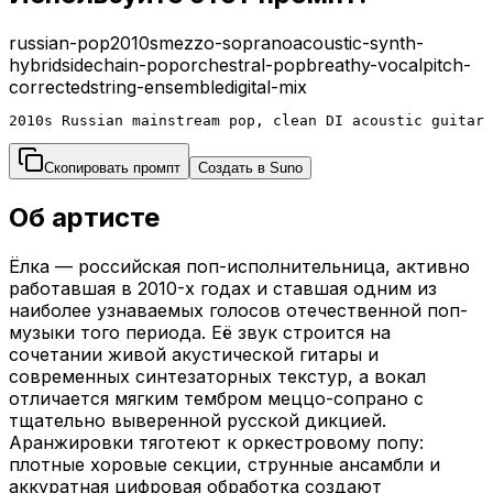
russian-pop
2010s
mezzo-soprano
acoustic-synth-
hybrid
sidechain-pop
orchestral-pop
breathy-vocal
pitch-
corrected
string-ensemble
digital-mix
2010s Russian mainstream pop, clean DI acoustic guitar 
Скопировать промпт
Создать в Suno
Об артисте
Ёлка — российская поп-исполнительница, активно
работавшая в 2010-х годах и ставшая одним из
наиболее узнаваемых голосов отечественной поп-
музыки того периода. Её звук строится на
сочетании живой акустической гитары и
современных синтезаторных текстур, а вокал
отличается мягким тембром меццо-сопрано с
тщательно выверенной русской дикцией.
Аранжировки тяготеют к оркестровому попу:
плотные хоровые секции, струнные ансамбли и
аккуратная цифровая обработка создают