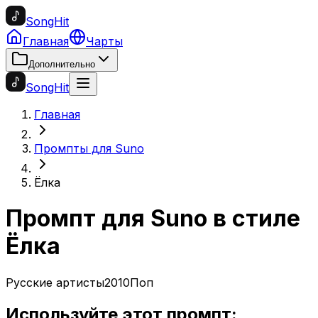
SongHit
Главная
Чарты
Дополнительно
SongHit
Главная
Промпты для Suno
Ёлка
Промпт для Suno в стиле
Ёлка
Русские артисты
2010
Поп
Используйте этот промпт: