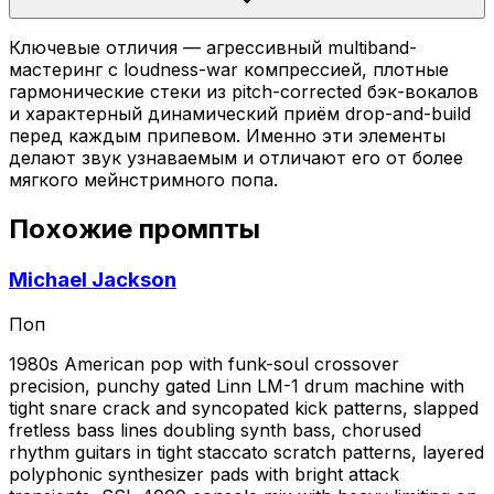
Ключевые отличия — агрессивный multiband-
мастеринг с loudness-war компрессией, плотные
гармонические стеки из pitch-corrected бэк-вокалов
и характерный динамический приём drop-and-build
перед каждым припевом. Именно эти элементы
делают звук узнаваемым и отличают его от более
мягкого мейнстримного попа.
Похожие промпты
Michael Jackson
Поп
1980s American pop with funk-soul crossover
precision, punchy gated Linn LM-1 drum machine with
tight snare crack and syncopated kick patterns, slapped
fretless bass lines doubling synth bass, chorused
rhythm guitars in tight staccato scratch patterns, layered
polyphonic synthesizer pads with bright attack