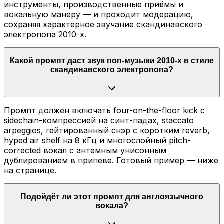
инструменты, производственные приёмы и
вокальную манеру — и проходит модерацию,
сохраняя характерное звучание скандинавского
электропопа 2010-х.
Какой промпт даст звук поп-музыки 2010-х в стиле
скандинавского электропопа?
Промпт должен включать four-on-the-floor kick с
sidechain-компрессией на синт-падах, staccato
arpeggios, гейтированный снэр с коротким reverb,
hyped air shelf на 8 кГц и многослойный pitch-
corrected вокал с антемным унисонным
дублированием в припеве. Готовый пример — ниже
на странице.
Подойдёт ли этот промпт для англоязычного
вокала?