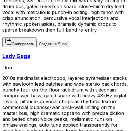
transients, SSL 4000 console mix with heavy limiting on
drum bus, gated reverb on snare, close-mic'd dry lead
vocal with meticulous punch-in editing, high tenor with
crisp enunciation, percussive vocal interjections and
rhythmic spoken asides, dramatic dynamic drops to
sparse breakdown then full-band re-entry.
Скопировать
Создать в Suno
Lady Gaga
Поп
2010s maximalist electropop, layered synthesizer stacks
with sawtooth lead patches and wide-stereo pad chords,
punchy four-on-the-floor kick drum with sidechain-
compressed bass, gated snare with heavy 48kHz digital
reverb, pitched-up vocal chops as rhythmic texture,
commercial loudness-war brick-wall limiting on the
master bus, high dramatic soprano with precise diction
and belted chest-voice peaks, melismatic runs on
phrase endings, auto-tune applied transparently for
pitch lock, sudden dynamic drops to sparse piano-and-