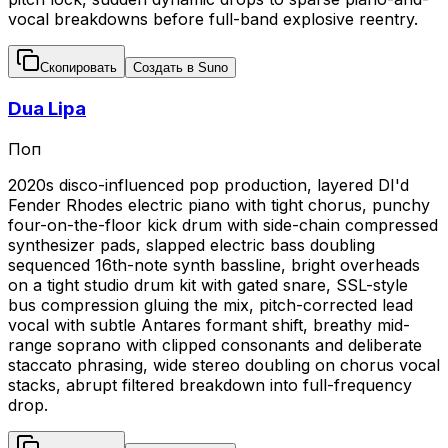
vocal breakdowns before full-band explosive reentry.
Скопировать
Создать в Suno
Dua Lipa
Поп
2020s disco-influenced pop production, layered DI'd
Fender Rhodes electric piano with tight chorus, punchy
four-on-the-floor kick drum with side-chain compressed
synthesizer pads, slapped electric bass doubling
sequenced 16th-note synth bassline, bright overheads
on a tight studio drum kit with gated snare, SSL-style
bus compression gluing the mix, pitch-corrected lead
vocal with subtle Antares formant shift, breathy mid-
range soprano with clipped consonants and deliberate
staccato phrasing, wide stereo doubling on chorus vocal
stacks, abrupt filtered breakdown into full-frequency
drop.