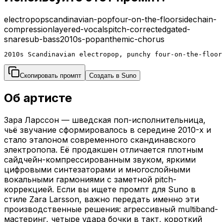
electropop
scandinavian-pop
four-on-the-floor
sidechain-
compression
layered-vocals
pitch-corrected
gated-
snare
sub-bass
2010s-pop
anthemic-chorus
2010s Scandinavian electropop, punchy four-on-the-floor
Скопировать промпт
Создать в Suno
Об артисте
Зара Ларссон — шведская поп-исполнительница,
чьё звучание сформировалось в середине 2010-х и
стало эталоном современного скандинавского
электропопа. Её продакшен отличается плотным
сайдчейн-компрессированным звуком, яркими
цифровыми синтезаторами и многослойными
вокальными гармониями с заметной pitch-
коррекцией. Если вы ищете промпт для Suno в
стиле Zara Larsson, важно передать именно эти
производственные решения: агрессивный multiband-
мастеринг, четыре удара бочки в такт, короткий