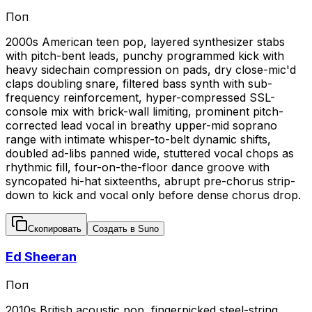
Поп
2000s American teen pop, layered synthesizer stabs
with pitch-bent leads, punchy programmed kick with
heavy sidechain compression on pads, dry close-mic'd
claps doubling snare, filtered bass synth with sub-
frequency reinforcement, hyper-compressed SSL-
console mix with brick-wall limiting, prominent pitch-
corrected lead vocal in breathy upper-mid soprano
range with intimate whisper-to-belt dynamic shifts,
doubled ad-libs panned wide, stuttered vocal chops as
rhythmic fill, four-on-the-floor dance groove with
syncopated hi-hat sixteenths, abrupt pre-chorus strip-
down to kick and vocal only before dense chorus drop.
Скопировать
Создать в Suno
Ed Sheeran
Поп
2010s British acoustic pop, fingerpicked steel-string