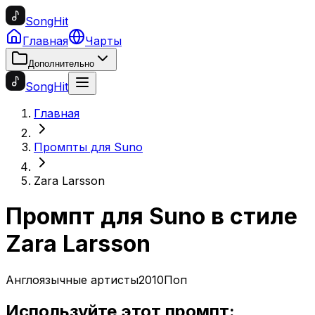
SongHit
Главная
Чарты
Дополнительно
SongHit
Главная
Промпты для Suno
Zara Larsson
Промпт для Suno в стиле
Zara Larsson
Англоязычные артисты
2010
Поп
Используйте этот промпт: