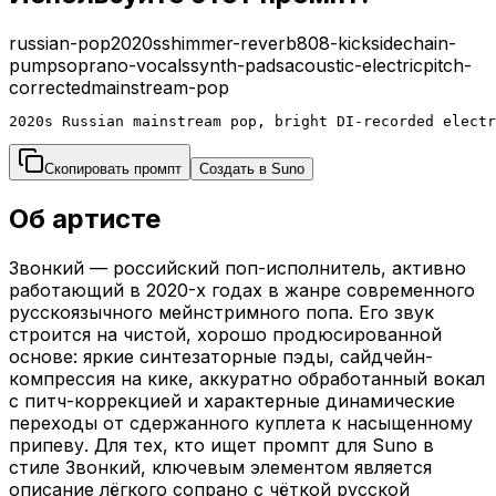
russian-pop
2020s
shimmer-reverb
808-kick
sidechain-
pump
soprano-vocals
synth-pads
acoustic-electric
pitch-
corrected
mainstream-pop
2020s Russian mainstream pop, bright DI-recorded electr
Скопировать промпт
Создать в Suno
Об артисте
Звонкий — российский поп-исполнитель, активно
работающий в 2020-х годах в жанре современного
русскоязычного мейнстримного попа. Его звук
строится на чистой, хорошо продюсированной
основе: яркие синтезаторные пэды, сайдчейн-
компрессия на кике, аккуратно обработанный вокал
с питч-коррекцией и характерные динамические
переходы от сдержанного куплета к насыщенному
припеву. Для тех, кто ищет промпт для Suno в
стиле Звонкий, ключевым элементом является
описание лёгкого сопрано с чёткой русской