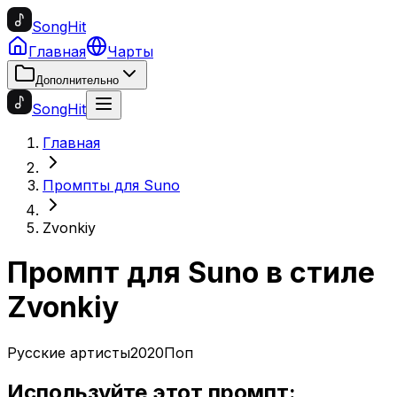
SongHit
Главная
Чарты
Дополнительно
SongHit
Главная
Промпты для Suno
Zvonkiy
Промпт для Suno в стиле
Zvonkiy
Русские артисты
2020
Поп
Используйте этот промпт: