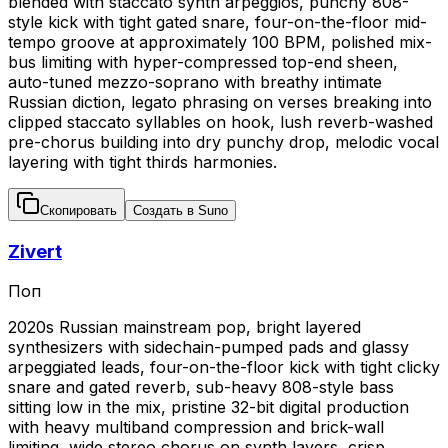
blended with staccato synth arpeggios, punchy 808-
style kick with tight gated snare, four-on-the-floor mid-
tempo groove at approximately 100 BPM, polished mix-
bus limiting with hyper-compressed top-end sheen,
auto-tuned mezzo-soprano with breathy intimate
Russian diction, legato phrasing on verses breaking into
clipped staccato syllables on hook, lush reverb-washed
pre-chorus building into dry punchy drop, melodic vocal
layering with tight thirds harmonies.
Скопировать
Создать в Suno
Zivert
Поп
2020s Russian mainstream pop, bright layered
synthesizers with sidechain-pumped pads and glassy
arpeggiated leads, four-on-the-floor kick with tight clicky
snare and gated reverb, sub-heavy 808-style bass
sitting low in the mix, pristine 32-bit digital production
with heavy multiband compression and brick-wall
limiting, wide stereo chorus on synth layers, crisp