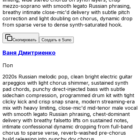
mezzo-soprano with smooth legato Russian phrasing,
breathy intimate close-mic'd delivery with subtle pitch
correction and light doubling on chorus, dynamic drop
from sparse verse to dense synth-saturated hook.
Скопировать
Создать в Suno
Ваня Дмитриенко
Поп
2020s Russian melodic pop, clean bright electric guitar
arpeggios with light chorus shimmer, sustained synth
pad chords, punchy direct-injected bass with subtle
sidechain compression, programmed drum kit with tight
clicky kick and crisp snap snare, modern streaming-era
mix with heavy limiting, close-mic'd mid-tenor male vocal
with smooth legato Russian phrasing, chest-dominant
delivery with breathy falsetto lifts on sustained notes,
intimate confessional dynamic dropping from full-band
chorus to sparse verse, reverb-washed pre-chorus
build releasing into punchy dry chorus.