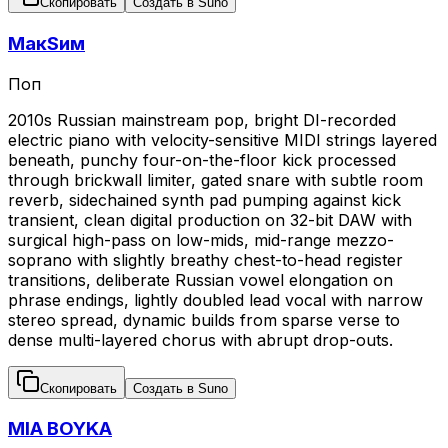
Скопировать
Создать в Suno
МакSим
Поп
2010s Russian mainstream pop, bright DI-recorded
electric piano with velocity-sensitive MIDI strings layered
beneath, punchy four-on-the-floor kick processed
through brickwall limiter, gated snare with subtle room
reverb, sidechained synth pad pumping against kick
transient, clean digital production on 32-bit DAW with
surgical high-pass on low-mids, mid-range mezzo-
soprano with slightly breathy chest-to-head register
transitions, deliberate Russian vowel elongation on
phrase endings, lightly doubled lead vocal with narrow
stereo spread, dynamic builds from sparse verse to
dense multi-layered chorus with abrupt drop-outs.
Скопировать
Создать в Suno
MIA BOYKA