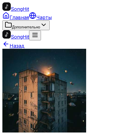
SongHit
Главная
Чарты
Дополнительно
SongHit
Назад