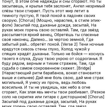
тонут, В этом огне надежды и сны сгорают. Но ты
засыпаешь, и крылья тебя заслонят, Ангел незримый
слёзы твои стирает. Пусть этот мир летит в
темноту пустую, Я твой покой в ладонях своих
сворую. [Chorus] (Мощно, нараспев, в стиле эпик-
фолк) Засыпай под дыханье дождя, засыпай, На
руках моих горечь свою оставляй. Там, где звёзд
рассыпается яркий венец, Обретёшь ты спасенье
своё наконец. Далеко... за чертою земной, Где
забытый рай... обретёт покой. [Verse 2] Тени ночные
крадутся сквозь стены глухо, Холод чужой у
спящих крадёт дыханье. Только не бойся — коснусь
твоего я слуха, Душу твою укрою от содроганья. Я
буду рядом, верным и тихим стражем, Там, где
судьба о самом сокровенном скажет. [Bridge]
(Нарастающий ритм барабанов, вокал становится
выше и сильнее) Дай мне боль свою, дай мне страх
могильный, Я унесу их прочь, ведь любовь
всесильна. И ты не увидишь, как небо в огне
сгорает, Как злая явь мечты твои разбивает. (Резкое
соло на скрипке или гитаре с дисторшном) [Chorus]
Засыпай под дыханье дождя, засыпай, На руках
моих горечь свою оставляй. Там, где звёзд