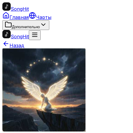
SongHit
Главная
Чарты
Дополнительно
SongHit
Назад