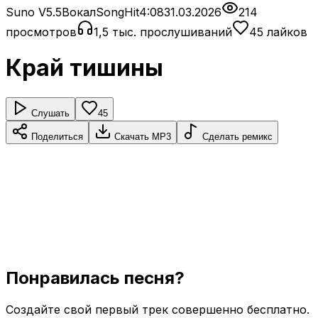
Suno V5.5
Вокал
SongHit
4:08
31.03.2026
214
просмотров
1,5 тыс. прослушиваний
45 лайков
Край тишины
Слушать
45
Поделиться
Скачать MP3
Сделать ремикс
Понравилась песня?
Создайте свой первый трек совершенно бесплатно.