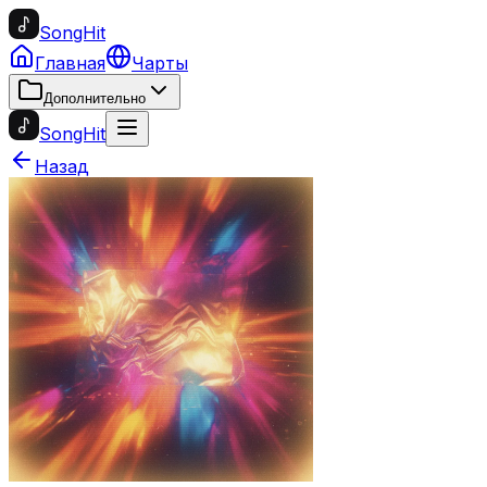
SongHit
Главная
Чарты
Дополнительно
SongHit
Назад