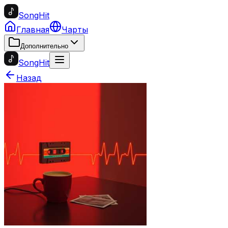
SongHit
Главная
Чарты
Дополнительно
SongHit
Назад