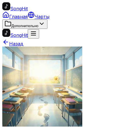
SongHit
Главная
Чарты
Дополнительно
SongHit
Назад