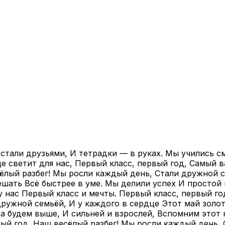
тали друзьями, И тетрадки — в руках. Мы учились сме
це светит для нас, Первый класс, первый год, Самый 
ёлый разбег! Мы росли каждый день, Стали дружной с
шать Всё быстрее в уме. Мы делили успех И простой 
у нас Первый класс и мечты. Первый класс, первый го
ружной семьёй, И у каждого в сердце Этот май золот
да будем выше, И сильней и взрослей, Вспомним этот
ый год, Наш весёлый разбег! Мы росли каждый день, 