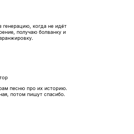
з генерацию, когда не идёт
роение, получаю болванку и
 аранжировку.
атор
арам песню про их историю.
ьная, потом пишут спасибо.