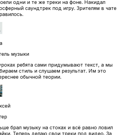
ели одни и те же треки на фоне. Накидал
сферный саундтрек под игру. Зрителям в чате
авилось.
а
ель музыки
роках ребята сами придумывают текст, а мы
ираем стиль и слушаем результат. Им это
реснее обычной теории.
ксей
ер
ше брал музыку на стоках и всё равно ловил
йки. Теперь делаю свои треки под видео. За