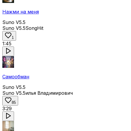
Нажми на меня
Suno V5.5
Suno V5.5
SongHit
1
1:45
Самообман
Suno V5.5
Suno V5.5
илья Владимирович
85
3:29