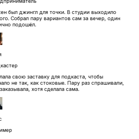
дприниматель
н был джингл для точки. В студии выходило
го. Собрал пару вариантов сам за вечер, один
чно подошёл.
кастер
ала свою заставку для подкаста, чтобы
ало не так, как стоковые. Пару раз спрашивали,
заказывала, хотя сделала сама.
с
имер