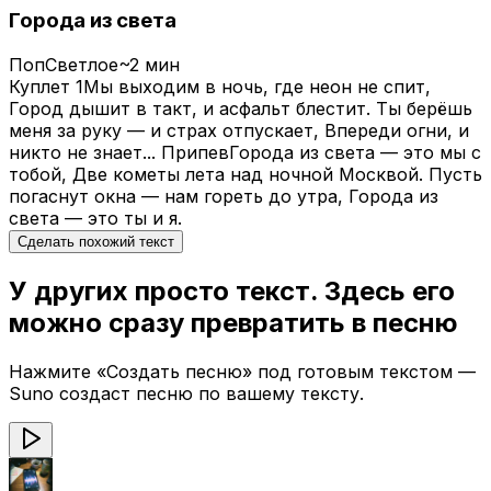
Города из света
Поп
Светлое
~2 мин
Куплет 1
Мы выходим в ночь, где неон не спит,
Город дышит в такт, и асфальт блестит.
Ты берёшь
меня за руку — и страх отпускает,
Впереди огни, и
никто не знает...
Припев
Города из света — это мы с
тобой,
Две кометы лета над ночной Москвой.
Пусть
погаснут окна — нам гореть до утра,
Города из
света — это ты и я.
Сделать похожий текст
У других просто текст. Здесь его
можно сразу превратить в песню
Нажмите «Создать песню» под готовым текстом —
Suno создаст песню по вашему тексту.