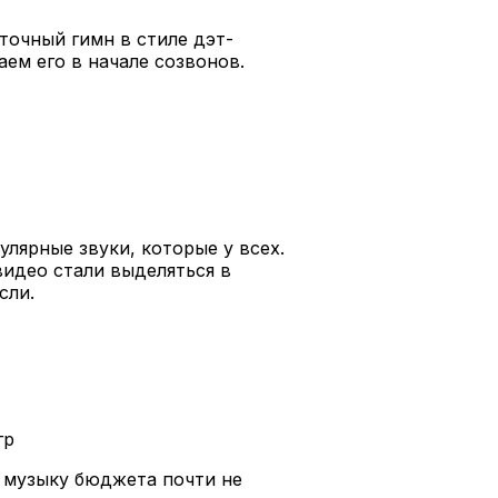
точный гимн в стиле дэт-
аем его в начале созвонов.
улярные звуки, которые у всех.
видео стали выделяться в
осли.
гр
а музыку бюджета почти не