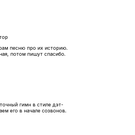
атор
арам песню про их историю.
ьная, потом пишут спасибо.
точный гимн в стиле дэт-
аем его в начале созвонов.