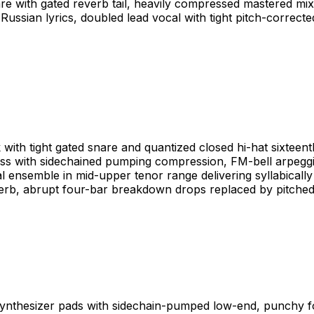
re with gated reverb tail, heavily compressed mastered mix
se Russian lyrics, doubled lead vocal with tight pitch-corre
ith tight gated snare and quantized closed hi-hat sixteen
bass with sidechained pumping compression, FM-bell arpeggio
ensemble in mid-upper tenor range delivering syllabically
everb, abrupt four-bar breakdown drops replaced by pitched
nthesizer pads with sidechain-pumped low-end, punchy fou