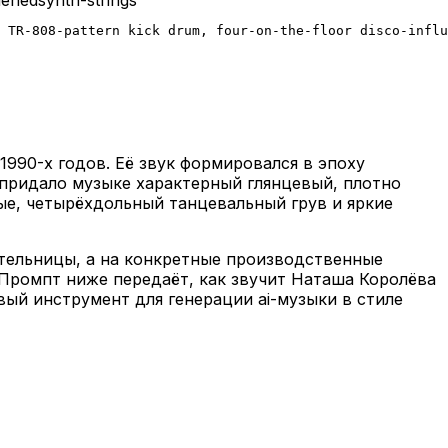
 TR-808-pattern kick drum, four-on-the-floor disco-influ
990-х годов. Её звук формировался в эпоху
придало музыке характерный глянцевый, плотно
ые, четырёхдольный танцевальный грув и яркие
ительницы, а на конкретные производственные
. Промпт ниже передаёт, как звучит Наташа Королёва
вый инструмент для генерации ai-музыки в стиле