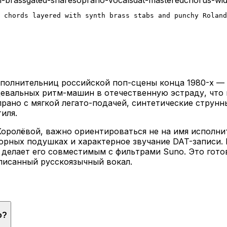
 chords layered with synth brass stabs and punchy Roland
полнительниц российской поп-сцены конца 1980-х — 1
евальных ритм-машин в отечественную эстраду, что 
рано с мягкой легато-подачей, синтетические струнн
иля.
 Королёвой, важно ориентироваться не на имя исполн
аторных подушках и характерное звучание DAT-записи
о делает его совместимым с фильтрами Suno. Это гото
описанный русскоязычный вокал.
o?