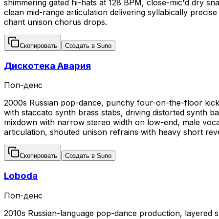
shimmering gated hi-hats at 128 BPM, close-mic'd dry sna
clean mid-range articulation delivering syllabically preci
chant unison chorus drops.
Скопировать
Создать в Suno
Дискотека Авария
Поп-денс
2000s Russian pop-dance, punchy four-on-the-floor kick w
with staccato synth brass stabs, driving distorted synth 
mixdown with narrow stereo width on low-end, male vocal 
articulation, shouted unison refrains with heavy short r
Скопировать
Создать в Suno
Loboda
Поп-денс
2010s Russian-language pop-dance production, layered sy