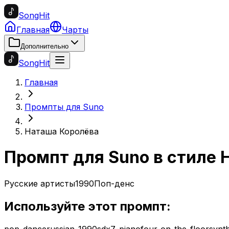
SongHit
Главная
Чарты
Дополнительно
SongHit
Главная
Промпты для Suno
Наташа Королёва
Промпт для Suno в стиле
Русские артисты
1990
Поп-денс
Используйте этот промпт:
pop-dance
russian-1990s
dx7-piano
four-on-the-floor
synt