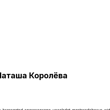
Наташа Королёва
h-brass
gated-snare
soprano-vocals
dat-mastered
chorus-wi