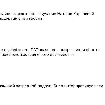
исывает характерное звучание Наташи Королёвой
 модерацию платформы.
ув с gated snare, DAT-mastered компрессию и chorus-
нцевальной эстрады того десятилетия.
скоязычной эстрадной подачи. Suno интерпретирует эти