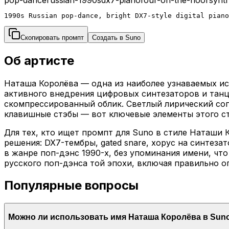
1990s Russian pop-dance, bright DX7-style digital piano
Скопировать промпт
Создать в Suno
Об артисте
Наташа Королёва — одна из наиболее узнаваемых ис
активного внедрения цифровых синтезаторов и танц
скомпрессированный облик. Светлый лирический соп
клавишные стэбы — вот ключевые элементы этого ст
Для тех, кто ищет промпт для Suno в стиле Наташи
решения: DX7-тембры, gated snare, хорус на синтез
в жанре поп-дэнс 1990-х, без упоминания имени, чт
русского поп-дэнса той эпохи, включая правильно 
Популярные вопросы
Можно ли использовать имя Наташа Королёва в Sun