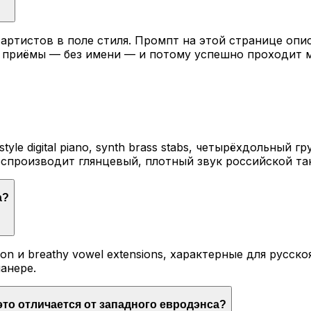
артистов в поле стиля. Промпт на этой странице оп
е приёмы — без имени — и потому успешно проходит
e digital piano, synth brass stabs, четырёхдольный гр
оспроизводит глянцевый, плотный звук российской та
а?
tion и breathy vowel extensions, характерные для рус
анере.
это отличается от западного евродэнса?