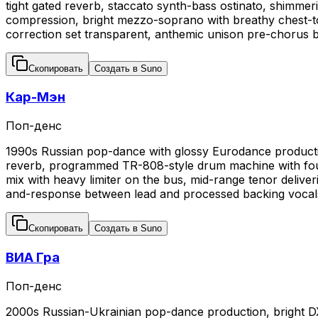
tight gated reverb, staccato synth-bass ostinato, shimmeri
compression, bright mezzo-soprano with breathy chest-to-
correction set transparent, anthemic unison pre-chorus bui
Скопировать
Создать в Suno
Кар-Мэн
Поп-денс
1990s Russian pop-dance with glossy Eurodance producti
reverb, programmed TR-808-style drum machine with four-
mix with heavy limiter on the bus, mid-range tenor deliver
and-response between lead and processed backing vocals
Скопировать
Создать в Suno
ВИА Гра
Поп-денс
2000s Russian-Ukrainian pop-dance production, bright DX