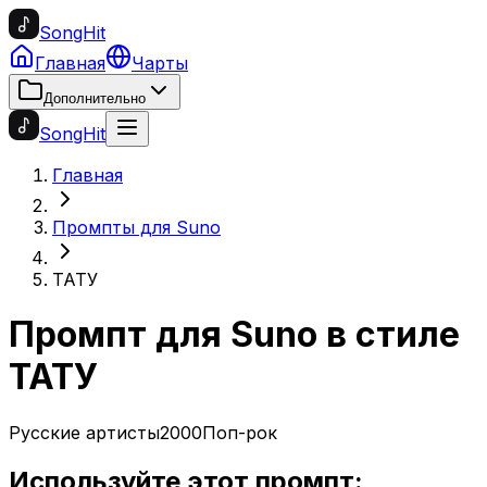
SongHit
Главная
Чарты
Дополнительно
SongHit
Главная
Промпты для Suno
ТАТУ
Промпт для Suno в стиле
ТАТУ
Русские артисты
2000
Поп-рок
Используйте этот промпт: