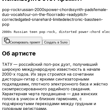
pop-rock
russian-2000s
power-chords
synth-pads
female-
duo-vocals
four-on-the-floor
radio-ready
pitch-
corrected
gated-snare
hard-limited
electronic-bass
teen-
pop
2000s Russian teen pop-rock, distorted power-chord elec
Скопировать промпт
Создать в Suno
Об артисте
ТАТУ — российский поп-рок дуэт, получивший
широкую международную известность в начале
2000-х годов. Их звук строился на сочетании
дисторшн-гитар с яркими синтезаторными
подкладками, плотного электронного баса и жёстко
скомпрессированного радийного сведения.
Характерная черта продакшена — два женских
голоса в унисон и близких гармониях, с
подчёркнутыми переходами между грудным и
головным регистрами.