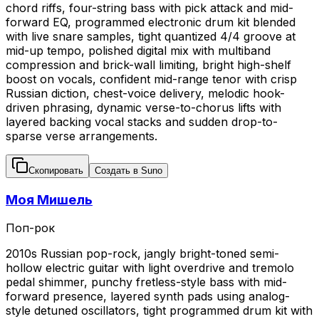
chord riffs, four-string bass with pick attack and mid-
forward EQ, programmed electronic drum kit blended
with live snare samples, tight quantized 4/4 groove at
mid-up tempo, polished digital mix with multiband
compression and brick-wall limiting, bright high-shelf
boost on vocals, confident mid-range tenor with crisp
Russian diction, chest-voice delivery, melodic hook-
driven phrasing, dynamic verse-to-chorus lifts with
layered backing vocal stacks and sudden drop-to-
sparse verse arrangements.
Скопировать
Создать в Suno
Моя Мишель
Поп-рок
2010s Russian pop-rock, jangly bright-toned semi-
hollow electric guitar with light overdrive and tremolo
pedal shimmer, punchy fretless-style bass with mid-
forward presence, layered synth pads using analog-
style detuned oscillators, tight programmed drum kit with