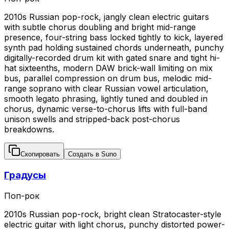
2010s Russian pop-rock, jangly clean electric guitars
with subtle chorus doubling and bright mid-range
presence, four-string bass locked tightly to kick, layered
synth pad holding sustained chords underneath, punchy
digitally-recorded drum kit with gated snare and tight hi-
hat sixteenths, modern DAW brick-wall limiting on mix
bus, parallel compression on drum bus, melodic mid-
range soprano with clear Russian vowel articulation,
smooth legato phrasing, lightly tuned and doubled in
chorus, dynamic verse-to-chorus lifts with full-band
unison swells and stripped-back post-chorus
breakdowns.
Скопировать
Создать в Suno
Градусы
Поп-рок
2010s Russian pop-rock, bright clean Stratocaster-style
electric guitar with light chorus, punchy distorted power-