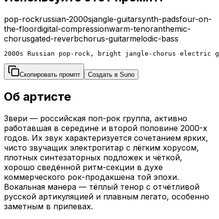
pop-rock
russian-2000s
jangle-guitar
synth-pads
four-on-
the-floor
digital-compression
warm-tenor
anthemic-
chorus
gated-reverb
chorus-guitar
melodic-bass
2000s Russian pop-rock, bright jangle-chorus electric g
Скопировать промпт
Создать в Suno
Об артисте
Звери — российская поп-рок группа, активно
работавшая в середине и второй половине 2000-х
годов. Их звук характеризуется сочетанием ярких,
чисто звучащих электрогитар с лёгким хорусом,
плотных синтезаторных подложек и чёткой,
хорошо сведённой ритм-секции в духе
коммерческого рок-продакшена той эпохи.
Вокальная манера — тёплый тенор с отчётливой
русской артикуляцией и плавным легато, особенно
заметным в припевах.