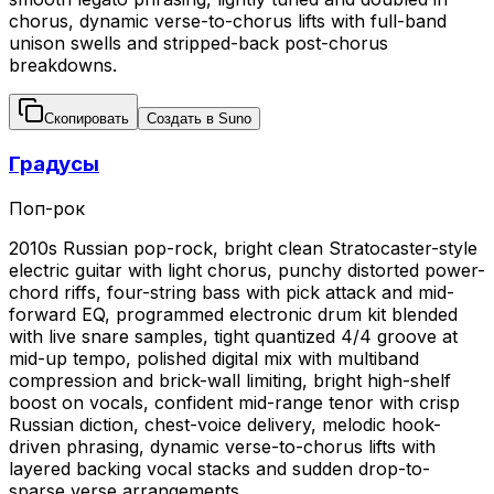
chorus, dynamic verse-to-chorus lifts with full-band
unison swells and stripped-back post-chorus
breakdowns.
Скопировать
Создать в Suno
Градусы
Поп-рок
2010s Russian pop-rock, bright clean Stratocaster-style
electric guitar with light chorus, punchy distorted power-
chord riffs, four-string bass with pick attack and mid-
forward EQ, programmed electronic drum kit blended
with live snare samples, tight quantized 4/4 groove at
mid-up tempo, polished digital mix with multiband
compression and brick-wall limiting, bright high-shelf
boost on vocals, confident mid-range tenor with crisp
Russian diction, chest-voice delivery, melodic hook-
driven phrasing, dynamic verse-to-chorus lifts with
layered backing vocal stacks and sudden drop-to-
sparse verse arrangements.