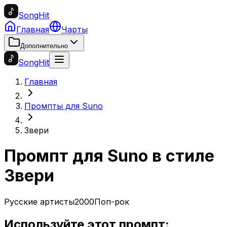
SongHit
Главная
Чарты
Дополнительно
SongHit
Главная
Промпты для Suno
Звери
Промпт для Suno в стиле
Звери
Русские артисты
2000
Поп-рок
Используйте этот промпт: