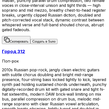
master, punchy parallel drum compression, two female
voices in close-interval unison and tight thirds — high
soprano and mid mezzo, breathy chest-to-head register
breaks, urgently clipped Russian diction, doubled and
pitch-corrected vocal stack, dynamic contrast between
whispered verse and full-band shouted chorus, abrupt
gated fadeouts.
Скопировать
Создать в Suno
Город 312
Поп-рок
2010s Russian pop-rock, jangly clean electric guitars
with subtle chorus doubling and bright mid-range
presence, four-string bass locked tightly to kick, layered
synth pad holding sustained chords underneath, punchy
digitally-recorded drum kit with gated snare and tight hi-
hat sixteenths, modern DAW brick-wall limiting on mix
bus, parallel compression on drum bus, melodic mid-
range soprano with clear Russian vowel articulation,
smooth legato phrasing, lightly tuned and doubled in